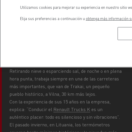
Utilizamos cookies para mejorar su experiencia en nuestro sitio we
Elija sus preferencias a continuación u
obtenga más información so
Ricardas Kasperavicius, conductor del Renault
Trucks K.
Las actividades de Ricardas Kasperavicius, de 36 años,
varían en función de la meteorología.
Retirando nieve o esparciendo sal, de noche o en plena
hora punta, trabaja siempre en una de las carreteras
más importantes, que van de Trakai, un pequeño
pueblo histórico, a Vilna, 30 km más lejos.
Con la experiencia de sus 15 años en la empresa,
explica: “Conducir el
Renault Trucks K
es un
auténtico placer: todo es silencioso y sin vibraciones”.
El pasado invierno, en Lituania, los termómetros