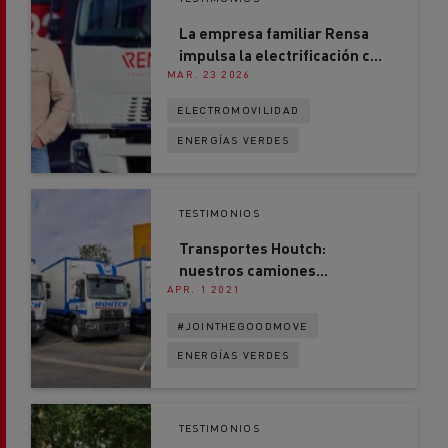
La empresa familiar Rensa
impulsa la electrificación con
MAR. 23 2026
Renault Trucks
ELECTROMOVILIDAD
ENERGÍAS VERDES
TESTIMONIOS
Transportes Houtch:
nuestros camiones
APR. 1 2021
funcionan con gas natural
#JOINTHEGOODMOVE
ENERGÍAS VERDES
TESTIMONIOS