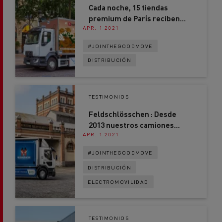
Cada noche, 15 tiendas
premium de París reciben
APR. 1 2021
sus entregas en un camión
eléctrico
#JOINTHEGOODMOVE
DISTRIBUCIÓN
TESTIMONIOS
Feldschlösschen : Desde
2013 nuestros camiones
APR. 1 2021
eléctricos nos dan una
ventaja competitiva
#JOINTHEGOODMOVE
DISTRIBUCIÓN
ELECTROMOVILIDAD
TESTIMONIOS