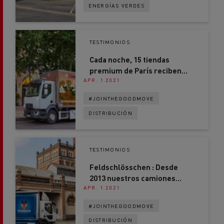
ENERGÍAS VERDES
TESTIMONIOS
Cada noche, 15 tiendas
premium de París reciben
APR. 1 2021
sus entregas en un camión
eléctrico
#JOINTHEGOODMOVE
DISTRIBUCIÓN
TESTIMONIOS
Feldschlösschen : Desde
2013 nuestros camiones
APR. 1 2021
eléctricos nos dan una
ventaja competitiva
#JOINTHEGOODMOVE
DISTRIBUCIÓN