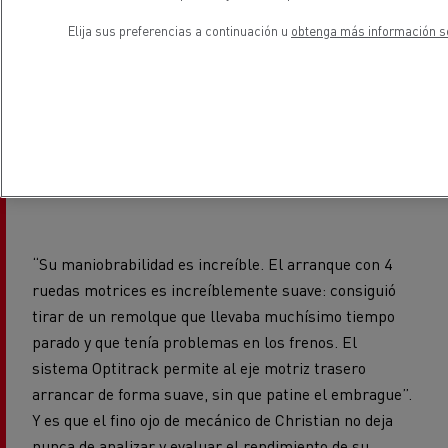
minutos o más. “Son unos remolques muy pesados y
largos, de hasta 35 m, y en estas maniobras se trabaja
Elija sus preferencias a continuación u
obtenga más información so
con una precisión milimétrica, cambiando
constantemente de primera a marcha atrás y
viceversa. Al cabo de tres cuartos de hora,
normalmente el embrague casi echa humo”. En este
caso, Christian tampoco oculta su sorpresa ante las
prestaciones del
Renault Trucks C Optitrack
.
“Su maniobrabilidad es increíble. El arranque con 4
ruedas motrices es increíblemente suave: consiguió
tirar de un remolque que llevaba muchísimo tiempo
parado y que tenía problemas en los frenos. El
sistema Optitrack permite al eje motriz trasero
arrancar de forma suave, sin que patine el embrague”.
Y es que el fino ojo de mecánico de Christian no deja
nunca de analizar y evaluar el rendimiento de su