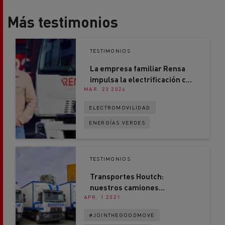
Más testimonios
TESTIMONIOS
La empresa familiar Rensa
impulsa la electrificación con
MAR. 23 2026
Renault Trucks
ELECTROMOVILIDAD
ENERGÍAS VERDES
TESTIMONIOS
Transportes Houtch:
nuestros camiones
APR. 1 2021
funcionan con gas natural
#JOINTHEGOODMOVE