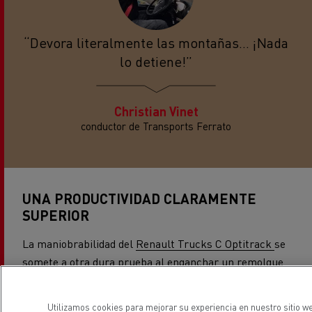
“Devora literalmente las montañas... ¡Nada
lo detiene!”
Christian Vinet
conductor de Transports Ferrato
UNA PRODUCTIVIDAD CLARAMENTE
SUPERIOR
La maniobrabilidad del
Renault Trucks C Optitrack
se
somete a otra dura prueba al enganchar un remolque
en una planta de áridos, una maniobra larga y
compleja que puede llevar hasta cuarenta y cinco
Utilizamos cookies para mejorar su experiencia en nuestro sitio we