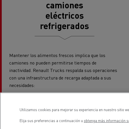
camiones
eléctricos
refrigerados
Mantener los alimentos frescos implica que los
camiones no pueden permitirse tiempos de
inactividad. Renault Trucks respalda sus operaciones
con una infraestructura de recarga adaptada a sus
necesidades:
Carga nocturna estándar:
carga con caja de pared
de CA en la base o el taller, ideal para paradas más
Utilizamos cookies para mejorar su experiencia en nuestro sitio we
largas y ciclos de recarga completos.
Recarga rápida en ruta:
cargadores rápidos de CC
Elija sus preferencias a continuación u
obtenga más información so
situados en ubicaciones estratégicas para recargas