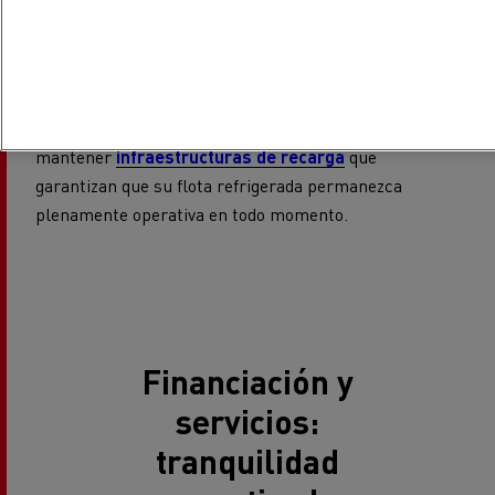
breves y parciales, perfectas durante las paradas
programadas.
Gracias a nuestra red de socios de confianza en toda
Europa, Renault Trucks le ayuda a diseñar, instalar y
mantener
infraestructuras de recarga
que
garantizan que su flota refrigerada permanezca
plenamente operativa en todo momento.
Financiación y
servicios:
tranquilidad