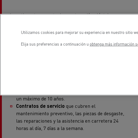
Invertir en transporte de construcción eléctrico nunca
debe comprometer la rentabilidad.
Renault Trucks
Financial Services
ofrece soluciones de financiación a
Utilizamos cookies para mejorar su experiencia en nuestro sitio we
medida:
Elija sus preferencias a continuación u
obtenga más información so
Paquetes mensuales «todo en uno»
que incluyen
el camión, la caja hormigonera, el contrato de
mantenimiento, la infraestructura de recarga y el
seguro.
Garantía de rendimiento de la batería
que asegura
hasta el 80 % de la capacidad de la batería durante
un máximo de 10 años.
Contratos de servicio
que cubren el
mantenimiento preventivo, las piezas de desgaste,
las reparaciones y la asistencia en carretera 24
horas al día, 7 días a la semana.