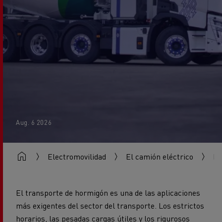
Aug. 6 2026
Electromovilidad
El camión eléctrico
Re
El transporte de hormigón es una de las aplicaciones
más exigentes del sector del transporte. Los estrictos
horarios, las pesadas cargas útiles y los rigurosos