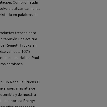
culación. Comprometida
uelve a utilizar camiones
historia en palabras de
productos frescos para
ino también una actitud
o de Renault Trucks en
. Ese vehículo 100%
trega en las Halles Paul
ehículos
Transporte de mercancías
stros camiones
rucks
 actividad
Transporte eficaz de sus
co, un Renault Trucks D
mercancías
nversión, más allá de
ostenible y de nuestra
Formación del
 de la empresa Energy
Optifleet portal
personal de gestión
eis años
generando y