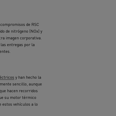
os compromisos de RSC
do de nitrógeno (NOx) y
ra imagen corporativa.
 las entregas por la
entes.
éctricos
y han hecho la
mente sencillo, aunque
que hacen recorridos
ue su
motor térmico
e estos vehículos a lo