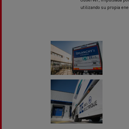
Equipamiento para
Servi
utilizando su propia ene
ayuntamientos
bomb
Forma
condu
Recogida de residuos
Servicio 24/7
Nuestra visión
Energías para la descarbonización
¿Qué energía es la adecuada para mi negocio?
Transporte de hormigón
¿Qué energía alternativa elegir para su camió
Renault Trucks reduce las emisiones de CO2
Eficacia del combustible
El sueño del ingeniero
Diseño: la revolución del camión eléctrico
Ventajas del leasing de camiones eléctricos