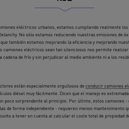
 camiones eléctricos urbanos, estamos cumpliendo realmente l
elanchy. No sólo estamos reduciendo nuestras emisiones de óxi
 que también estamos mejorando la eficiencia y
mejorando nuest
s camiones eléctricos sean tan silenciosos nos permite
realizar
a cadena de frío y sin perjudicar al medio ambiente ni a los resid
ctores
están especialmente orgullosos de
conducir camiones el
hículos diésel muy fácilmente. Dicen que
el manejo es extremada
un poco sorprendente al principio.
Por último, estos camiones -
llas
de forma independiente
-
requieren
menos mantenimiento q
punto a tener en cuenta al calcular el coste total de propiedad d