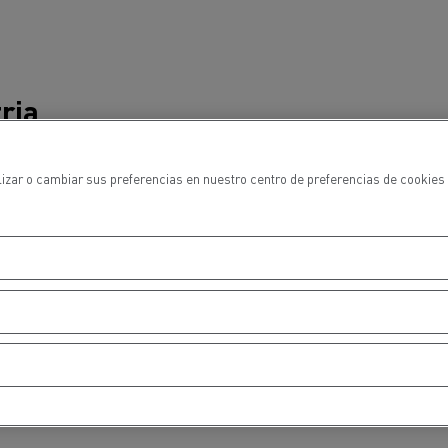
ria
lizar o cambiar sus preferencias en nuestro centro de preferencias de cookies 
. Mi padre Joseph, que
hidrógeno. En cierto
sición energética del
os de Renault Trucks
olución de futuro y que