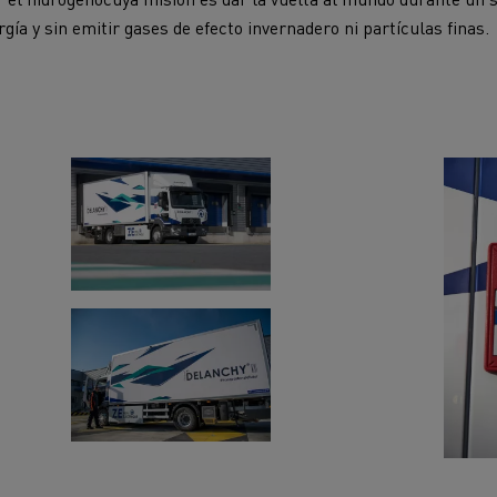
cios de emergencia y
Operación de mantenim
rgía y sin emitir gases de efecto invernadero ni partículas finas.
eros
carreteras
ción de
Map ToolBox
ctores
Movimiento de tierras
Transporte de m
n?