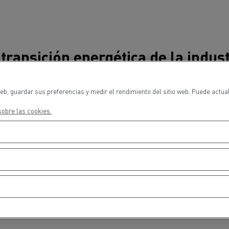
 transición energética de la indust
del transporte en el día a día
eb, guardar sus preferencias y medir el rendimiento del sitio web. Puede actua
obre las cookies.
ción con Energy Observer, espero el primer camión de hidrógeno
 con uno de los primeros camiones Saviem, siempre creyó en el 
ión familiar. Mi gran orgullo es contribuir activamente a la tran
, lo hacemos en la práctica con nuestros dos camiones eléctric
 en Lyon y París. No tengo ninguna duda de que se trata de una s