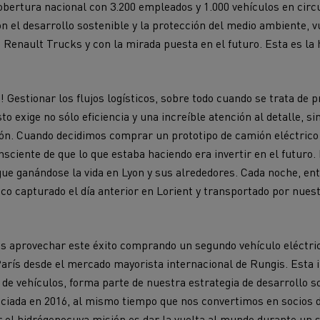
obertura nacional con 3.200 empleados y 1.000 vehículos en cir
cto medioambiental de las
n el desarrollo sostenible y la protección del medio ambiente, v
Optimizar la entrega
rías
de Renault Trucks y con la mirada puesta en el futuro. Esta es la 
enault Trucks D
Renault Trucks D Wide
ampañas de mantenimiento
 Gestionar los flujos logísticos, sobre todo cuando se trata de 
to exige no sólo eficiencia y una increíble atención al detalle, s
ción. Cuando decidimos comprar un prototipo de camión eléctric
sciente de que lo que estaba haciendo era invertir en el futuro
igue ganándose la vida en Lyon y sus alrededores. Cada noche, en
Transporte de palés
Transporte de v
co capturado el día anterior en Lorient y transportado por nue
Economía circular
Piezas Renault T
Soluciones para la
Transporte de madera
s aprovechar este éxito comprando un segundo vehículo eléctri
de minería
París desde el mercado mayorista internacional de Rungis. Esta i
de vehículos, forma parte de nuestra estrategia de desarrollo s
niciada en 2016, al mismo tiempo que nos convertimos en socios
e servicios y
Gestión de flotas y
bilidad
energía
 el hidrógeno
cuya misión es dar la vuelta al mundo durante un
s