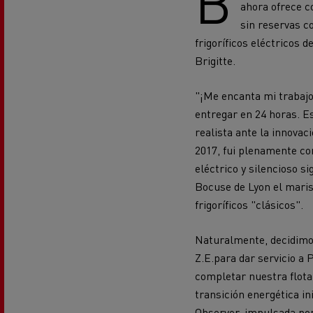
B
ahora ofrece c
Precio de los camiones eléctricos
Impa
Una herramienta de trabajo
sin reservas co
bate
bien diseñada
frigoríficos eléctricos 
R
Garantía, reparación y piezas
C
Brigitte.
"¡Me encanta mi trabajo!
Descubra nuestra gama diésel
entregar en 24 horas. Es
Uso de camiones eléctricos
realista ante la innova
Uso de camiones eléctricos
2017, fui plenamente con
Camión frigorífico eléctrico
eléctrico y silencioso s
Transporte refrigerado
Camión frigorífico eléctrico
Bocuse de Lyon el maris
frigoríficos "clásicos".
Piezas remanufacturadas: REMAN
by Renault Trucks
Transporte de cisternas
Naturalmente, decidimo
Z.E.
para dar servicio a 
completar nuestra flota 
transición energética i
Oferta d
disponi
Observer, impulsada por