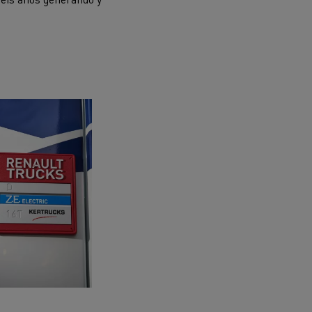
iento de
de flotas
Saneamiento alcantarillado
ateriales