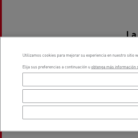
El Grupo Delanchy
Guerlain
Feldschlösschen - Carlsberg
La
Utilizamos cookies para mejorar su experiencia en nuestro sitio w
Elija sus preferencias a continuación u
obtenga más información s
Más allá de esta asocia
creó la empresa en 1968
modo, continúo la tradic
transporte. En Delanchy
que circulan cada noche
se generalizará.