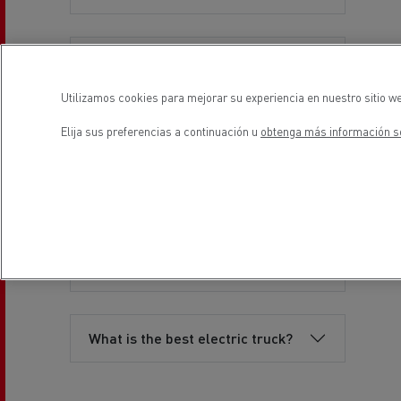
¿Qué instalación y
mantenimiento son necesarios?
Utilizamos cookies para mejorar su experiencia en nuestro sitio we
Elija sus preferencias a continuación u
obtenga más información so
¿Dónde pueden cargarse los
camiones eléctricos?
¿Cuál es el impacto
medioambiental de las baterías
de los camiones eléctricos?
What is the best electric truck?