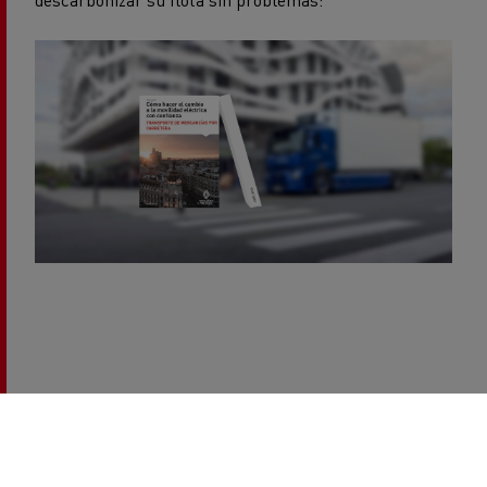
¡Consíguelo ya!