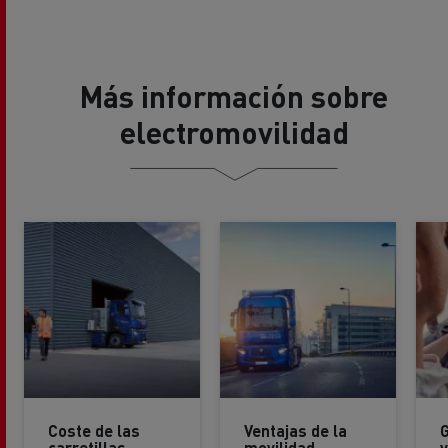
Más información sobre
electromovilidad
Coste de las
Ventajas de la
carretillas
movilidad
v