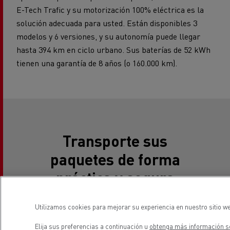
E-Tech Trafic y su motorización 100% eléctrica es la
solución adecuada para usted. Están disponibles 3
modelos y 6 versiones, y su autonomía puede llegar
hasta 394 km en ciclo urbano. Sus baterías de 52 kWh
tienen una garantía de 8 años (o 160.000 km).
Transporte sus
paquetes de forma
práctica y segura
Utilizamos cookies para mejorar su experiencia en nuestro sitio we
Elija sus preferencias a continuación u
obtenga más información so