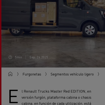
5min
Sep. 24 2025
Furgonetas
Segmentos vehículo ligero
V
E
l Renault Trucks Master Red EDITION, en
versión furgón, plataforma cabina o chasis
cabina, en función de cada utilización, está