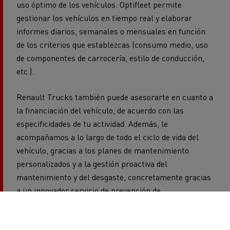
informes diarios, semanales o mensuales en función
de los criterios que establezcas (consumo medio, uso
de componentes de carrocería, estilo de conducción,
etc.).
Renault Trucks también puede asesorarte en cuanto a
la financiación del vehículo, de acuerdo con las
especificidades de tu actividad. Además, le
acompañamos a lo largo de todo el ciclo de vida del
vehículo, gracias a los planes de mantenimiento
personalizados y a la gestión proactiva del
mantenimiento y del desgaste, concretamente gracias
a un innovador servicio de prevención de
inmovilizaciones. De este modo, podrás garantizar la
máxima disponibilidad de tus vehículos, contribuyendo
a aumentar su durabilidad, lo que hará que tu
inversión sea aún más rentable.