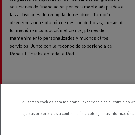
las actividades de recogida de residuos. También
ofrecemos una solución de gestión de flotas, cursos de
formación en conducción eficiente, planes de
mantenimiento personalizados y muchos otros
servicios. Junto con la reconocida experiencia de
Renault Trucks en toda la Red.
Trabaja con
seguridad en las
Utilizamos cookies para mejorar su experiencia en nuestro sitio we
carreteras de tu
Elija sus preferencias a continuación u
obtenga más información so
ciudad gracias a un
equipo bien