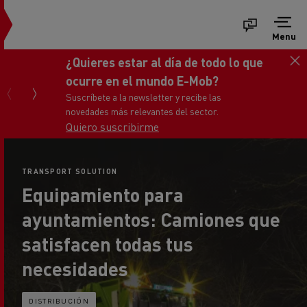
Menu
Consigue tu nuevo Renault Trucks
Master
Ponte en contacto con nosotros
TRANSPORT SOLUTION
Equipamiento para
ayuntamientos: Camiones que
satisfacen todas tus
necesidades
DISTRIBUCIÓN