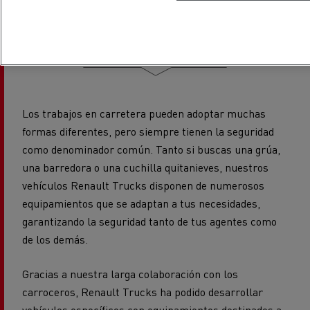
adaptado
Los trabajos en carretera pueden adoptar muchas
formas diferentes, pero siempre tienen la seguridad
como denominador común. Tanto si buscas una grúa,
una barredora o una cuchilla quitanieves, nuestros
vehículos Renault Trucks disponen de numerosos
equipamientos que se adaptan a tus necesidades,
garantizando la seguridad tanto de tus agentes como
de los demás.
Gracias a nuestra larga colaboración con los
carroceros, Renault Trucks ha podido desarrollar
vehículos específicos con equipamientos destinados a
integrar cualquier opción esencial que puedas