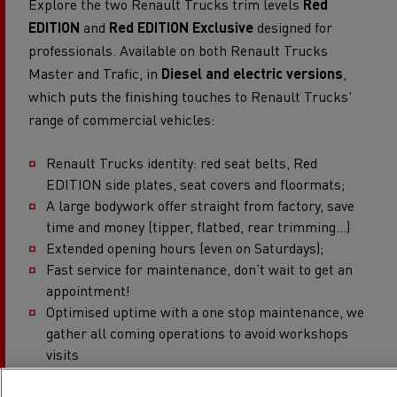
Explore the two Renault Trucks trim levels
Red
EDITION
and
Red EDITION Exclusive
designed for
professionals. Available on both Renault Trucks
Master and Trafic, in
Diesel and electric versions
,
which puts the finishing touches to Renault Trucks'
range of commercial vehicles:
Renault Trucks identity: red seat belts, Red
EDITION side plates, seat covers and floormats;
A large bodywork offer straight from factory, save
time and money (tipper, flatbed, rear trimming...)
Extended opening hours (even on Saturdays);
Fast service for maintenance, don’t wait to get an
appointment!​
Optimised uptime with a one stop maintenance, we
gather all coming operations to avoid workshops
visits