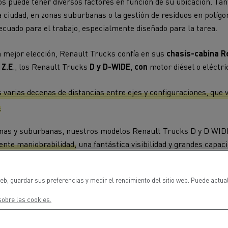
os puede tener diversos factores en función de su ubicación. Tant
la ciudad, en zonas suburbanas o la gestión de residuos en polígo
ecuado para el trabajo, especialmente diseñado para la tarea.
a mejor elección, Renault Trucks confía en sus
chasis-cabina
R
 Z.E
., los Renault Trucks
D y D-WIDE
,
con
motor diésel o eléctri
s varias decenas de distancias entre ejes y configuraciones, que 
.
anas y suburbanas, nuestros modelos Renault Trucks D y D WI
ente maniobrabilidad,
una fantástica visibilidad y grandes capac
iones propuestas son especialmente adecuadas para la gestión 
*4 de nuestro modelo D WIDE, que dispone de un segundo eje de di
eb, guardar sus preferencias y medir el rendimiento del sitio web. Puede actua
udades.
obre las cookies.