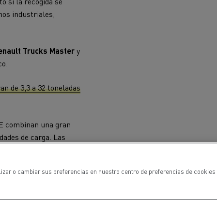
o si la recogida se
nos industriales,
enault Trucks Master
y
co.
van de 3,3 a 32 toneladas
DE combinan una gran
idades de carga. Las
de residuos, en
rección para facilitar
lizar o cambiar sus preferencias en nuestro centro de preferencias de cookies 