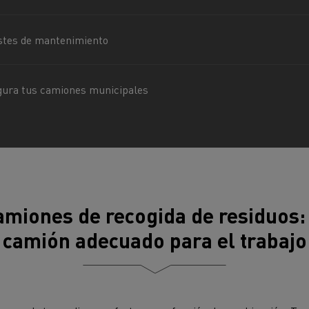
cios de emergencia y
Operación de mantenim
eros
carreteras
stes de mantenimiento
ción de
Map ToolBox
ctores
egura tus camiones municipales
Movimiento de tierras
Transporte de m
n?
miones de recogida de residuos: 
camión adecuado para el trabajo