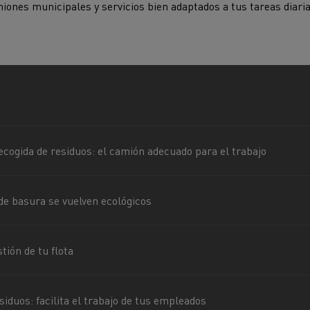
iones municipales y servicios bien adaptados a tus tareas diaria
cto medioambiental de las
Optimizar la entrega
rías
enault Trucks D
Renault Trucks D Wide
ampañas de mantenimiento
cogida de residuos: el camión adecuado para el trabajo
Transporte de palés
Transporte de v
e basura se vuelven ecológicos
Economía circular
Piezas Renault T
Soluciones para la
Transporte de madera
de minería
tión de tu flota
e servicios y
Gestión de flotas y
siduos: facilita el trabajo de tus empleados
bilidad
energía