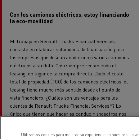
Con los camiones eléctricos, estoy financiando
la eco-movilidad
Mi trabajo en Renault Trucks Financial Services
consiste en elaborar soluciones de financiación para
las empresas que desean añadir uno o varios camiones
eléctricos a su flota. Casi siempre recomiendo el
leasing, en lugar de la compra directa. Dado el coste
total de propiedad (TCO) de los camiones eléctricos, el
leasing tiene mucho más sentido desde el punto de
vista financiero. ¿Cuáles son las ventajas para los
clientes de Renault Trucks Financial Services*? Lo
único que tienen que hacer es conducir; ¡nosotros nos
encargamos de todo lo demás! En pocas palabras,
Renault Trucks se encarga del mantenimiento. Si hay
Utilizamos cookies para mejorar su experiencia en nuestro sitio we
el más mínimo problema con un camión, el fabricante