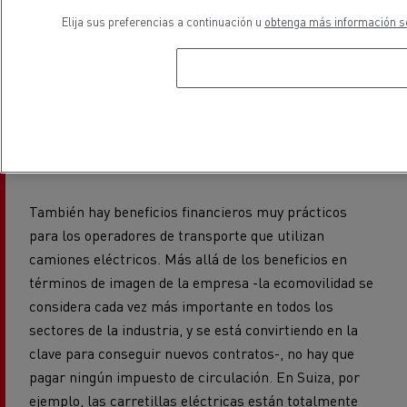
se encarga de ello, y devuelve el vehículo a la carretera
Elija sus preferencias a continuación u
obtenga más información so
lo antes posible: eso es una verdadera tranquilidad.
La e-movilidad se está convirtiendo en la
clave para conseguir nuevos contratos
También hay beneficios financieros muy prácticos
para los operadores de transporte que utilizan
camiones eléctricos. Más allá de los beneficios en
términos de imagen de la empresa -la ecomovilidad se
considera cada vez más importante en todos los
sectores de la industria, y se está convirtiendo en la
clave para conseguir nuevos contratos-, no hay que
pagar ningún impuesto de circulación. En Suiza, por
ejemplo, las carretillas eléctricas están totalmente