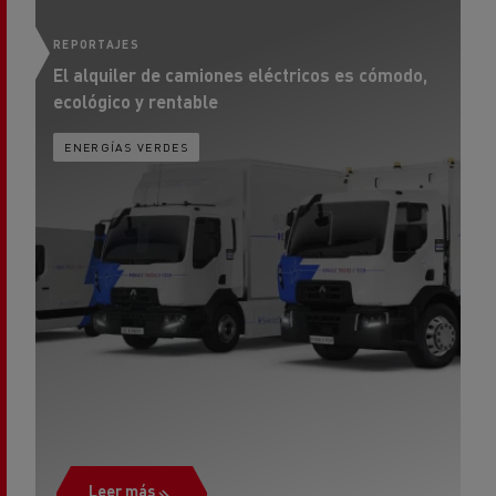
El alquiler de camiones eléctricos es cómodo,
Di
ecológico y rentable
ENERGÍAS VERDES
Leer más