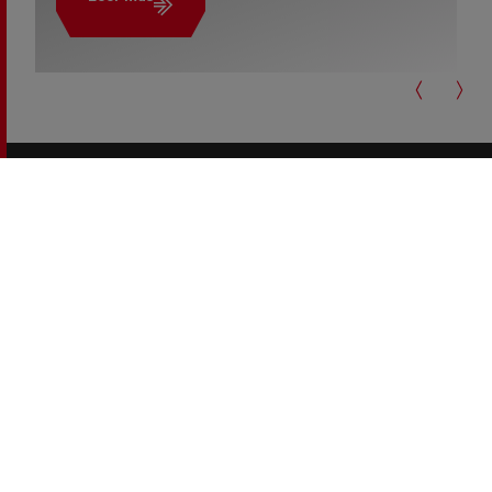
copyright 2026 Renault Trucks
Footer
Otras webs de Renault Trucks
menu
Para nuestros socios
Legal