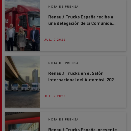
Renault Trucks España recibe a
una delegación de la Comunidad
de Madrid en su nueva sede de
Getafe
JUL. 7 2026
NOTA DE PRENSA
Renault Trucks en el Salón
Internacional del Automóvil 2026:
soluciones concretas para
acelerar la descarbonización del
JUL. 2 2026
transporte por carretera
NOTA DE PRENSA
Renault Trucks España, presente
en el 7º Congreso AECOC Smart
Distribution