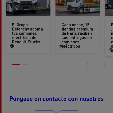
El Grupo
Cada noche, 15
Delanchy adopta
tiendas premium
:
los camiones
de París reciben
eléctricos de
sus entregas en
Renault Trucks
camiones
e
eléctricos
d
c
Póngase en contacto con nosotros