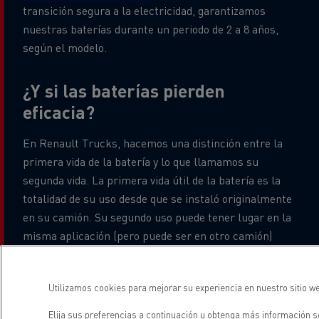
transición segura a la electricidad, garantizamos
nuestras baterías durante un periodo de 2 a 8 años,
según el modelo.
¿Y si las baterías pierden
eficacia?
En Renault Trucks, hacemos una distinción entre la
primera vida de la batería y lo que llamamos su
segunda vida. La primera vida útil de la batería es la
totalidad de su uso desde que se instaló originalmente
en su camión. Su segundo uso puede tener lugar en la
misma aplicación (pero puede ser en otro camión)
dependiendo del uso y los requisitos, o en una nueva
aplicación estacionaria.
Utilizamos cookies para mejorar su experiencia en nuestro sitio we
Cuando el rendimiento de la batería ya no satisface
Elija sus preferencias a continuación u
obtenga más información so