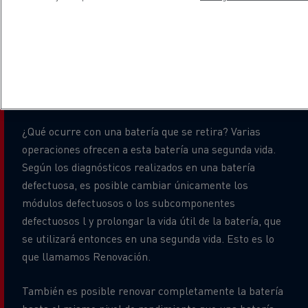
plenamente la aplicación, se sustituye la batería.
Consideramos que una batería ha llegado al final de su
primera vida útil en su carretilla cuando la energía
máxima utilizable es aproximadamente el 80% de su
capacidad inicial. La duración de este primer uso se
estima entre 6 y 10 años, dependiendo de la aplicación.
¿Qué ocurre con una batería que se retira? Varias
operaciones ofrecen a esta batería una segunda vida.
Según los diagnósticos realizados en una batería
defectuosa, es posible cambiar únicamente los
módulos defectuosos o los subcomponentes
defectuosos l y prolongar la vida útil de la batería, que
se utilizará entonces en una segunda vida. Esto es lo
que llamamos Renovación.
También es posible renovar completamente la batería