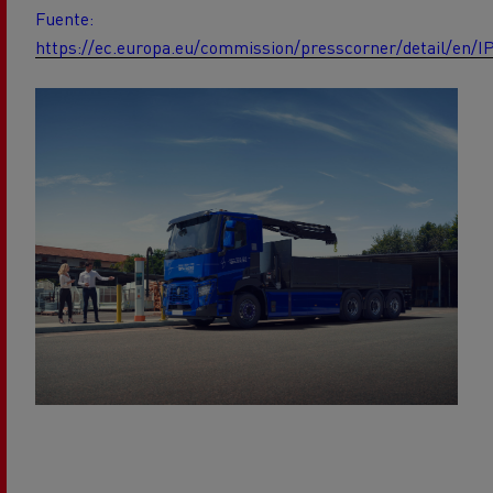
Fuente:
https://ec.europa.eu/commission/presscorner/detail/en/I