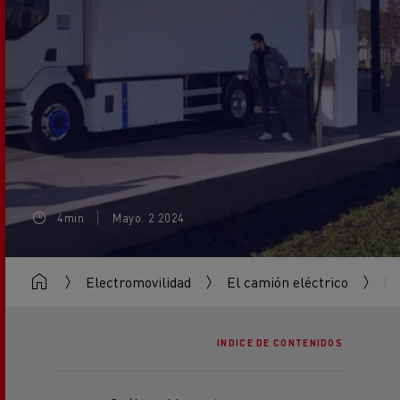
4min
Mayo. 2 2024
Electromovilidad
El camión eléctrico
Im
INDICE DE CONTENIDOS