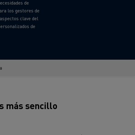
necesidades de
ara los gestores de
 aspectos clave del
personalizados de
a
ehículos
Transporte de mercancías
rucks
 actividad
Transporte eficaz de sus
es más sencillo
mercancías
Formación del
Optifleet portal
personal de gestión