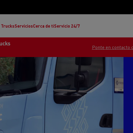
 Trucks
Servicios
Cerca de ti
Servicio 24/7
rucks
Ponte en contacto 
Reclamaciones
Noticias
ult Trucks E-Tech T
rafic Red Edition
T-P Road
Renault Trucks E-Tech C
T X-64
Ren
s - Confort
Accesorios - Diseño
Acces
Únete a la Familia de 