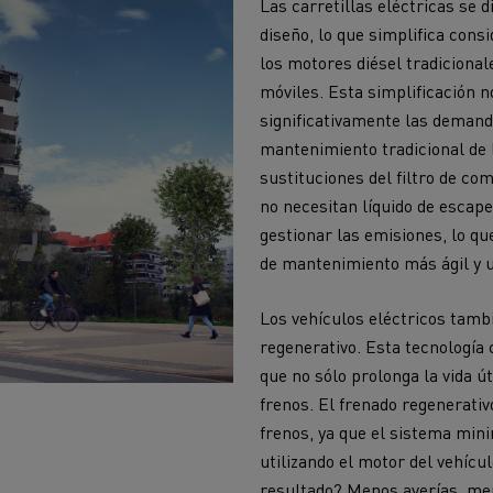
Las carretillas eléctricas se 
cios de emergencia y
Operación de mantenim
eros
carreteras
diseño, lo que simplifica co
los motores diésel tradicional
ción de
móviles. Esta simplificación n
Map ToolBox
ctores
significativamente las demand
mantenimiento tradicional de 
sustituciones del filtro de co
no necesitan líquido de escap
gestionar las emisiones, lo qu
Movimiento de tierras
Transporte de m
de mantenimiento más ágil y 
n?
Los vehículos eléctricos tamb
regenerativo. Esta tecnología c
que no sólo prolonga la vida ú
frenos. El frenado regenerati
frenos, ya que el sistema min
utilizando el motor del vehícul
resultado? Menos averías, me