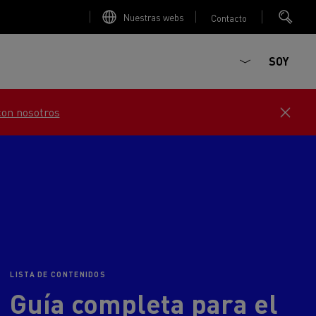
Nuestras webs
Contacto
SOY
con nosotros
ault Trucks E-Tech D
T-Selection
Renault Trucks E-Tech D
T 01 Racing
LISTA DE CONTENIDOS
WIDE Eléctrico
orios - Seguridad
Accesorios - Optimización
Guía completa para el
Renault Trucks