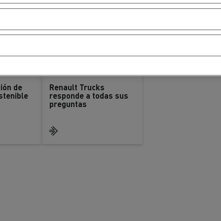
ción de
Renault Trucks
stenible
responde a todas sus
preguntas