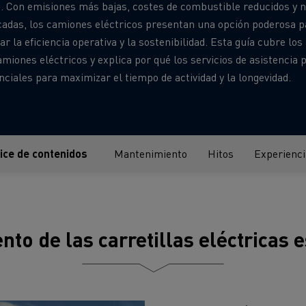
. Con emisiones más bajas, costes de combustible reducidos y 
cto medioambiental de las
adas, los camiones eléctricos presentan una opción poderosa p
Optimizar la entrega
rías
r la eficiencia operativa y la sostenibilidad. Esta guía cubre los
enault Trucks D
Renault Trucks D Wide
ampañas de mantenimiento
miones eléctricos y explica por qué los servicios de asistencia 
ciales para maximizar el tiempo de actividad y la longevidad.
dice de contenidos
Mantenimiento
Hitos
Experienci
Transporte de palés
Transporte de v
Economía circular
Piezas Renault T
Soluciones para la
Transporte de madera
to de las carretillas eléctricas 
de minería
e servicios y
Gestión de flotas y
bilidad
energía