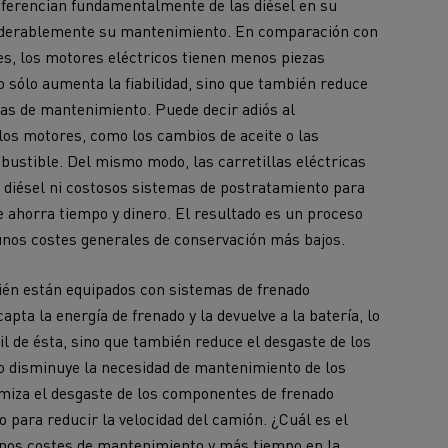
diferencian fundamentalmente de las diésel en su
iento de
de flotas
Saneamiento alcantarillado
nsiderablemente su mantenimiento. En comparación con
es, los motores eléctricos tienen menos piezas
o sólo aumenta la fiabilidad, sino que también reduce
as de mantenimiento. Puede decir adiós al
los motores, como los cambios de aceite o las
mbustible. Del mismo modo, las carretillas eléctricas
e diésel ni costosos sistemas de postratamiento para
e ahorra tiempo y dinero. El resultado es un proceso
ateriales
unos costes generales de conservación más bajos.
ién están equipados con sistemas de frenado
apta la energía de frenado y la devuelve a la batería, lo
til de ésta, sino que también reduce el desgaste de los
vo disminuye la necesidad de mantenimiento de los
imiza el desgaste de los componentes de frenado
o para reducir la velocidad del camión. ¿Cuál es el
nos costes de mantenimiento y más tiempo en la