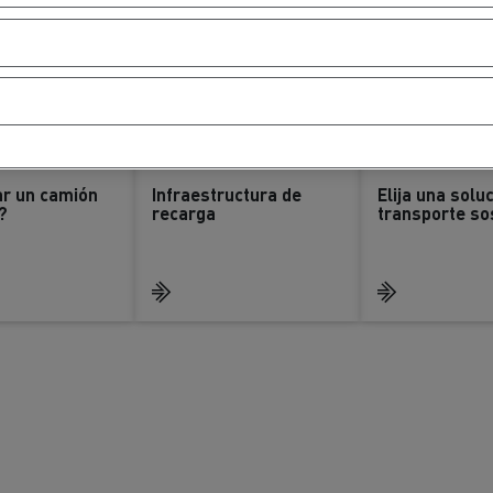
ar un camión
Infraestructura de
Elija una solu
?
recarga
transporte so