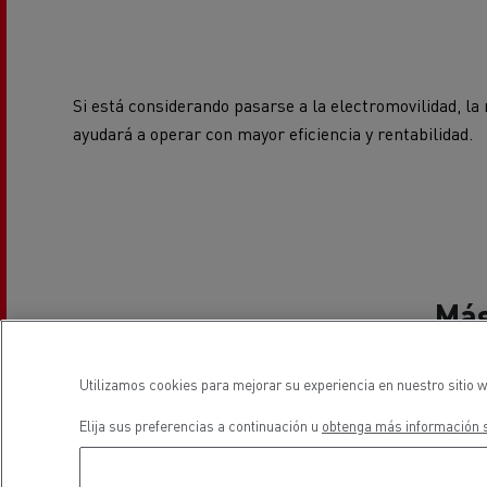
El Grupo Delanchy
Guerlain
Feldschlösschen - Carlsberg
Si está considerando pasarse a la electromovilidad, la
ayudará a operar con mayor eficiencia y rentabilidad.
Más
Utilizamos cookies para mejorar su experiencia en nuestro sitio w
Elija sus preferencias a continuación u
obtenga más información s