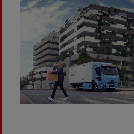
Equipamiento para
Servi
ayuntamientos
bomb
Forma
condu
Recogida de residuos
Servicio 24/7
Nuestra visión
Energías para la descarbonización
¿Qué energía es la adecuada para mi negocio?
Transporte de hormigón
¿Qué energía alternativa elegir para su camió
Renault Trucks reduce las emisiones de CO2
Eficacia del combustible
El sueño del ingeniero
Diseño: la revolución del camión eléctrico
Ventajas del leasing de camiones eléctricos