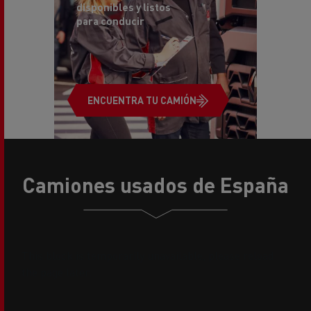
disponibles y
listos
para conducir
ENCUENTRA TU CAMIÓN
Camiones usados de España
This block is temporarily unavailable, please reload
the page later.