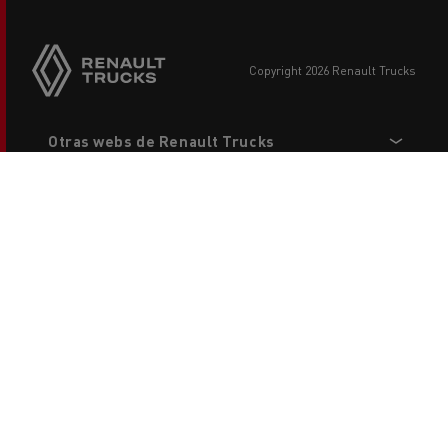
copyright 2026 Renault Trucks
Footer
Otras webs de Renault Trucks
menu
Para nuestros socios
Legal
Contacta