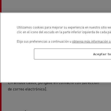
CAMBIO DE TITULARIDAD
Utilizamos cookies para mejorar su experiencia en nuestro sitio w
En caso de que venda sus vehículos, deberá informar
clic en el icono del escudo en la parte inferior izquierda de cada pá
al nuevo propietario de la necesidad de firmar este
Elija sus preferencias a continuación u
obtenga más información so
ADM con Renault Trucks.
Aceptar to
Si usted es el nuevo propietario, deberá ponerse en
contacto con un concesionario autorizado Renault
Trucks para firmar un ADM.
En ambos casos, póngase en contacto con [dirección
de correo electrónico].