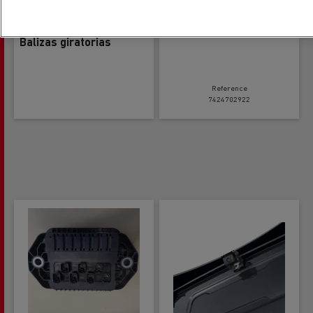
Cámara digital adicional
Balizas giratorias
Reference
7424702922