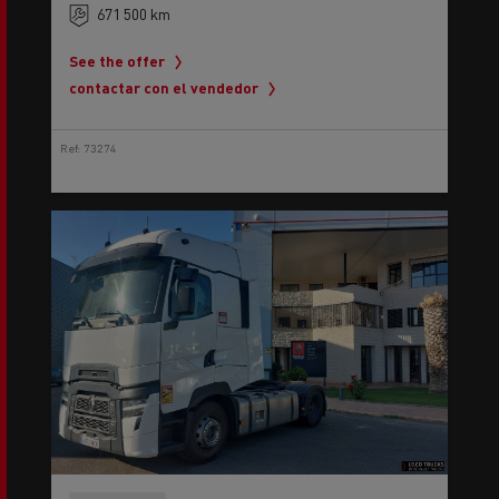
See the offer
contactar con el vendedor
Ref: 73274
SELECTION
Renault Trucks T High 520