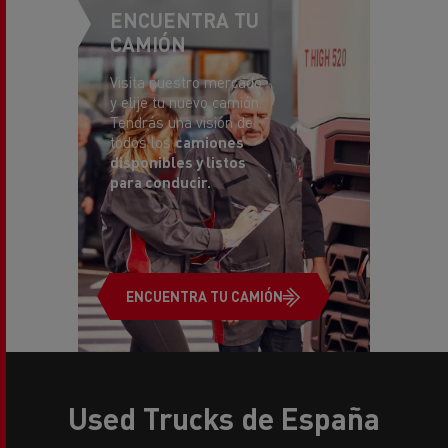
CAMIÓN
Visita nuestro mercado
y elije tu nuevo camión.
Tendrás una visión de
todos los
camiones
disponibles y listos
para conducir.
ENCUENTRA TU CAMIÓN
Used Trucks de España