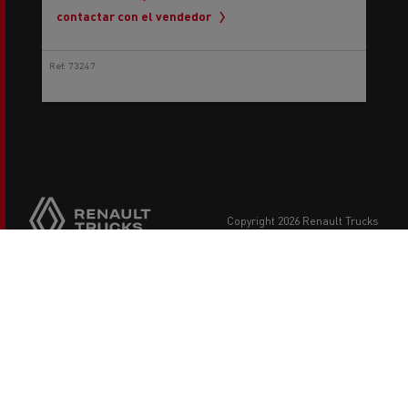
Ref: 73247
copyright 2026 Renault Trucks
Footer
Otras webs de Renault Trucks
menu
Para nuestros socios
Legal