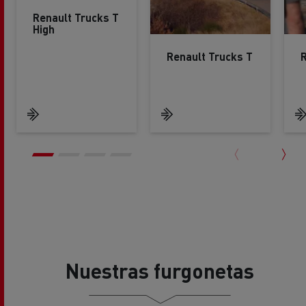
Renault Trucks T
High
Renault Trucks T
R
Nuestras furgonetas