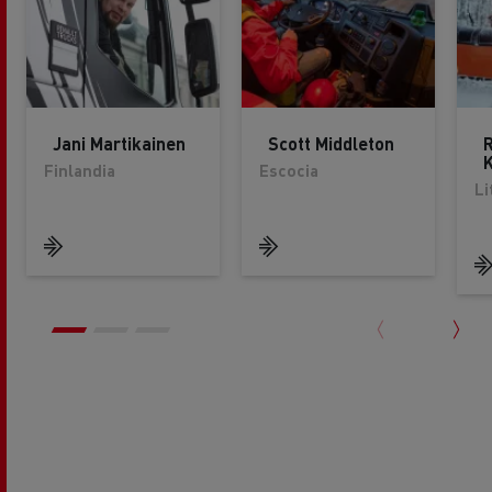
Jani Martikainen
Scott Middleton
K
Finlandia
Escocia
Li