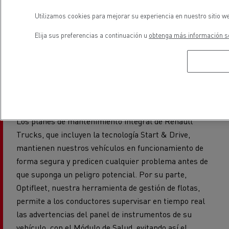
añadida, protegiendo tanto a los conductores como a la
carga durante el tránsito. Por último, ofrecemos a los
Utilizamos cookies para mejorar su experiencia en nuestro sitio we
conductores todo el equipamiento que necesitan en
Elija sus preferencias a continuación u
obtenga más información so
caso de emergencia, desde extintores hasta kits de
balizas, cierre de puertas y sistema alcolock.
Nuestro compromiso con la seguridad se extiende a
los servicios que prestamos.
Los planes de mantenimiento integral de Renault
Trucks, que incluyen la tecnología Start & Drive,
mantienen nuestros vehículos en funcionamiento de
forma segura y predicen cualquier problema antes de
que suponga un peligro potencial. Por su parte,
Optifleet, nuestra herramienta de gestión de flotas,
permite a los conductores supervisar en tiempo real
las advertencias del panel de instrumentos de su
vehículo, con el Módulo de Salud, evitando así el