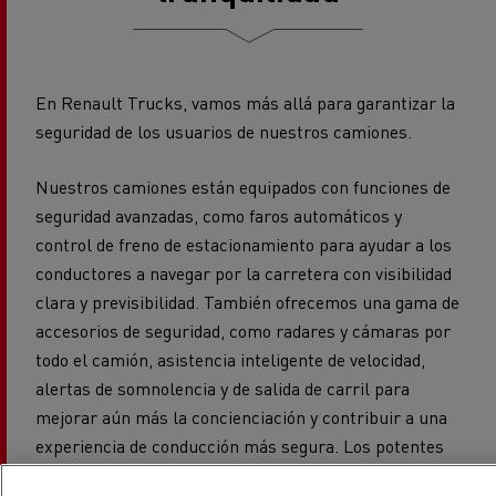
En Renault Trucks, vamos más allá para garantizar la
seguridad de los usuarios de nuestros camiones.
Nuestros camiones están equipados con funciones de
seguridad avanzadas, como faros automáticos y
control de freno de estacionamiento para ayudar a los
conductores a navegar por la carretera con visibilidad
clara y previsibilidad. También ofrecemos una gama de
accesorios de seguridad, como radares y cámaras por
todo el camión, asistencia inteligente de velocidad,
alertas de somnolencia y de salida de carril para
mejorar aún más la concienciación y contribuir a una
experiencia de conducción más segura. Los potentes
cierres de puertas proporcionan una seguridad