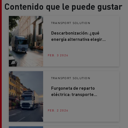
Contenido que le puede gustar
TRANSPORT SOLUTION
Descarbonización: ¿qué
energía alternativa elegir
para tus camiones?
FEB. 3 2026
TRANSPORT SOLUTION
Furgoneta de reparto
eléctrica: transporte
sostenible para la última
milla y las operaciones
FEB. 2 2026
regionales