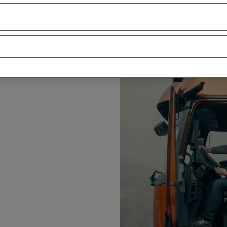
etera
ra aplicaciones de largo
resistencia a la rodadura.
s emisiones deCO
(-14%)
sin
2