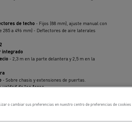
ectores de techo
- Fijos (88 mm), ajuste manual con
e 285 a 496 mm) - Deflectores de aire laterales
2
 integrado
pecio
- 2,3 m en la parte delantera y 2,5 m en la
era
o
- Sobre chasis y extensiones de puertas.
a unidad de los faros
joran el flujo de aire y reducen las salpicaduras de
lizar o cambiar sus preferencias en nuestro centro de preferencias de cookies 