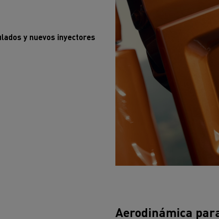
cios de emergencia y
Operación de mantenim
eros
carreteras
ción de
ulados y nuevos inyectores
Map ToolBox
ctores
Movimiento de tierras
Transporte de m
n?
Aerodinámica para 