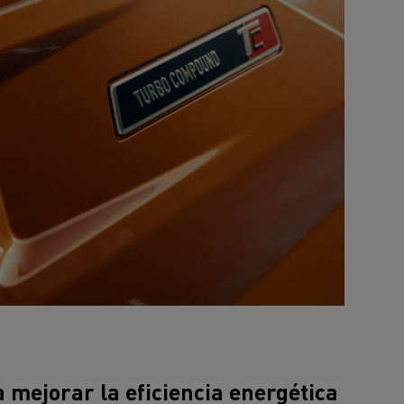
iento de
de flotas
Saneamiento alcantarillado
ateriales
mejorar la eficiencia energética