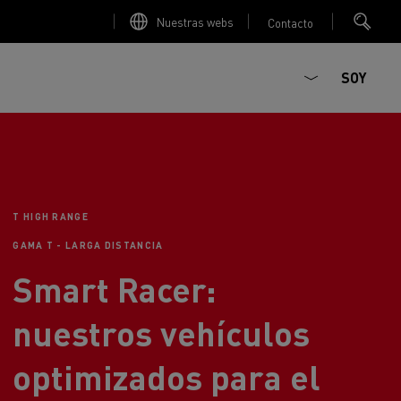
Nuestras webs
Contacto
SOY
T HIGH RANGE
GAMA T - LARGA DISTANCIA
Smart Racer:
nuestros vehículos
ault Trucks E-Tech D
T-Selection
Renault Trucks E-Tech D
T 01 Racing
WIDE Eléctrico
orios - Seguridad
Accesorios - Optimización
optimizados para el
Renault Trucks