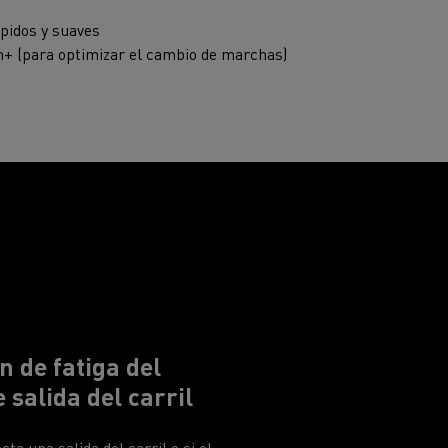
pidos y suaves
on+ (para optimizar el cambio de marchas)
n de fatiga del
 salida del carril
cta una salida del carril o si el