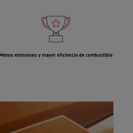
Menos emisiones y mayor eficiencia de combustible
ehículos
Transporte de mercancías
rucks
 actividad
Transporte eficaz de sus
mercancías
Formación del
Optifleet portal
personal de gestión