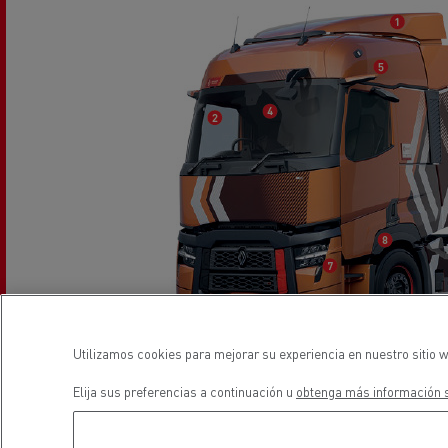
El Grupo Delanchy
Guerlain
Feldschlösschen - Carlsberg
Utilizamos cookies para mejorar su experiencia en nuestro sitio w
Elija sus preferencias a continuación u
obtenga más información s