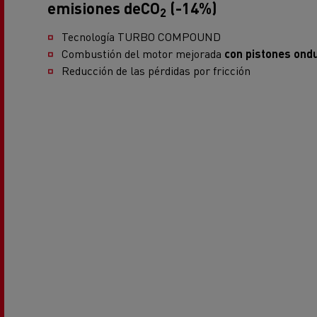
emisiones deCO
(-14%)
Equipamiento para
Servi
2
ayuntamientos
bomb
Tecnología TURBO COMPOUND
Forma
Combustión del motor mejorada
con pistones ond
condu
Reducción de las pérdidas por fricción
Recogida de residuos
Servicio 24/7
Nuestra visión
Energías para la descarbonización
¿Qué energía es la adecuada para mi negocio?
Transporte de hormigón
¿Qué energía alternativa elegir para su camió
Renault Trucks reduce las emisiones de CO2
Eficacia del combustible
El sueño del ingeniero
Diseño: la revolución del camión eléctrico
Ventajas del leasing de camiones eléctricos