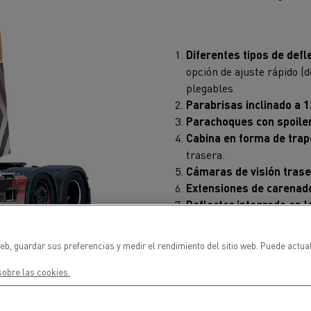
Diferentes tipos de defl
opción de ajuste rápido (d
plegables
Parabrisas inclinado a 1
Parachoques con spoiler
Cabina en forma de tra
trasera.
Cámaras de visión tras
Extensiones de carenad
Deflector integrado en l
Carenados de rueda
- Me
agua
eb, guardar sus preferencias y medir el rendimiento del sitio web. Puede actua
obre las cookies.