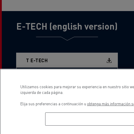
E-TECH (english version)
Document
T E-TECH
Document
D & D WIDE & D WIDE LEC
Utilizamos cookies para mejorar su experiencia en nuestro sitio we
Document
E-TECH SERVICES
izquierda de cada página.
Elija sus preferencias a continuación u
obtenga más información so
Gama Camiones