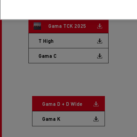
Document
Gama TCK 2025
Document
T High
Document
Gama C
Document
Gama D + D Wide
Document
Gama K