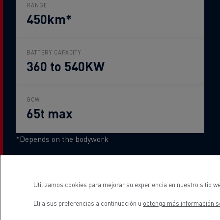
RANGE
450km*
BATTERY CAPACITY
360 to 540KW
GCW
65t max
*Depends on the bodywork
Utilizamos cookies para mejorar su experiencia en nuestro sitio we
Peso bruto del vehículo
Elija sus preferencias a continuación u
obtenga más información so