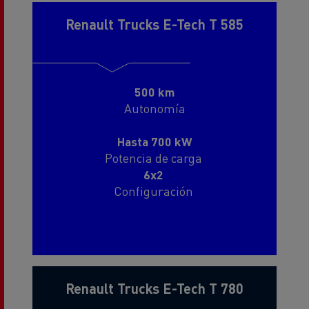
Renault Trucks E-Tech T 585
500 km
Autonomía
Hasta 700 kW
Potencia de carga
6x2
Configuración
28 t
Carga útil
Renault Trucks E-Tech T 780