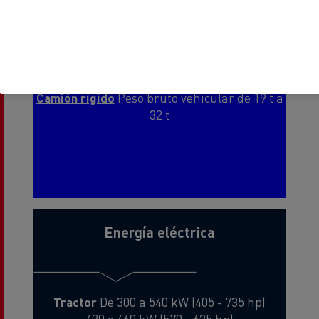
Tractor
Peso bruto vehicular de 19 a 26 t
_______________
Camión rígido
Peso bruto vehicular de 19 t a
32 t
Energía eléctrica
Tractor
De 300 a 540 kW (405 - 735 hp)
420 o 460 kW (570 - 625 hp)