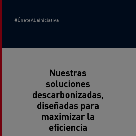
Additional Text
#ÚneteALaIniciativa
Nuestras
soluciones
descarbonizadas,
diseñadas para
maximizar la
eficiencia