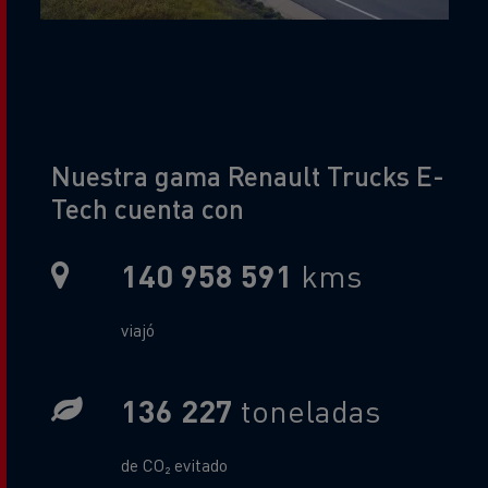
Title
Nuestra gama Renault Trucks E-
Tech cuenta con
140 958 591
kms
Metric Sub Text
viajó
136 227
toneladas
Gas Sub Text
de CO₂ evitado