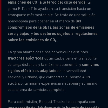
emisiones de CO₂ a lo largo del ciclo de vida
, la
gama E-Tech T le ayuda en su transición hacia un
transporte más sostenible. Se trata de una solución
homologada para operar en el marco de
los
compromisos de la SBTi
,
las zonas de emisiones
cero y bajas
, y
los sectores sujetos a regulaciones
sobre las emisiones de CO₂
.
La gama abarca dos tipos de vehículos distintos:
tractores eléctricos
optimizados para el transporte
de larga distancia y la máxima autonomía, y
camiones
rígidos eléctricos adaptados
a la versatilidad
regional y urbana, que comparten el mismo ADN
eléctrico, la misma experiencia en cabina y el mismo
ecosistema de servicios completo.
Para cada misión, Renault Trucks te acompaña con
una garantía del fabricante
de
la batería de tracción