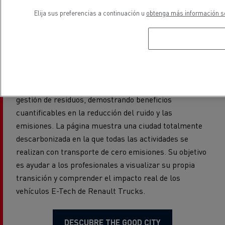
The Good City
Elija sus preferencias a continuación u
obtenga más información so
The Good City es una plataforma inmersiva que
muestra cómo las soluciones eléctricas de Renault
Trucks ya están funcionando en entornos urbanos
reales. Destaca casos de uso concretos en los
sectores de la distribución, la construcción y la
gestión de residuos, demostrando beneficios
cuantificables en la reducción del ruido y las
emisiones. La página muestra una ciudad totalmente
descarbonizada en la que todas las actividades se
realizan con transporte de cero emisiones. Su objetivo
es ayudar a los profesionales a visualizar su propia
transición y comprender el impacto real de los
vehículos E-Tech de Renault Trucks.
DESCUBRE THE GOOD CITY