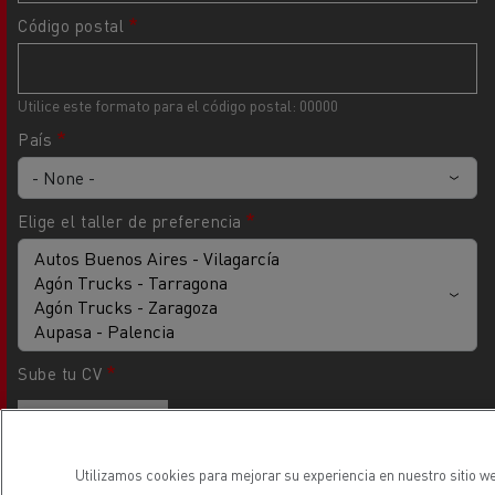
Código postal
Utilice este formato para el código postal: 00000
País
Elige el taller de preferencia
Sube tu CV
Sube un archivo
Puedes enviarnos tu curriculum vitae subiendo un archivo .doc o .pdf
Utilizamos cookies para mejorar su experiencia en nuestro sitio we
aquí