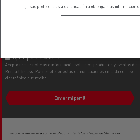
Elija sus preferencias a continuación u
obtenga más información so
Opt in Comercial
Acepto que al enviar este formulario, Renault Trucks almacene y
conserve mis datos personales el tiempo necesario para evaluar la
información proporcionada y para poder volver a ponerse en contacto
conmigo sobre este tema concreto. Mis datos también podrán ser
transferidos a los socios y distribuidores de Renault Trucks que podrán
gestionar mi demanda.
Opt in para newsletter
Acepto recibir noticias e información sobre los productos y eventos de
Renault Trucks. Podré detener estas comunicaciones en cada correo
electrónico que reciba.
Enviar mi perfil
Información básica sobre protección de datos. Responsable: Volvo