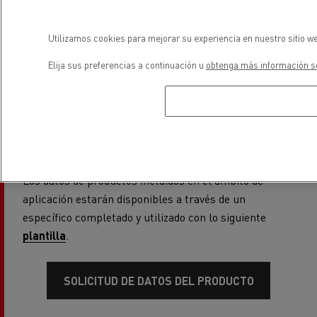
plantilla
.
Utilizamos cookies para mejorar su experiencia en nuestro sitio we
SOLICITUD DE FURGONETAS
Elija sus preferencias a continuación u
obtenga más información so
Para los Cargadores registrados en el Portal del
Cliente de Renault Trucks
Los datos de productos incluidos en el ámbito de
aplicación estarán disponibles a través de un
específico completado y utilizado con lo siguiente
plantilla
.
SOLICITUD DE DATOS DEL PRODUCTO