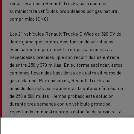
recurriéramos a Renault Trucks para que nos
suministrara vehículos propulsados por gas natural
comprimido (GNC).
Los 21 vehículos Renault Trucks D Wide de 320 CV de
doble gama que compramos fueron desarrollados
especialmente para nuestra empresa y nuestras
necesidades precisas, que son recorridos de entrega
de entre 250 y 370 millas. En su forma estándar, estos
camiones llevan dos bastidores de cuatro cilindros de
gas cada uno. Para nosotros, Renault Trucks ha
añadido dos más para aumentar la autonomía máxima
de 250 a 500 millas. Hemos probado esta solución
durante tres semanas con un vehículo prototipo,
repostando en nuestra propia estación de servicio. La
prueba fue un éxito y desde entonces no hemos tenido
ningún problema. Renault Trucks se encarga del