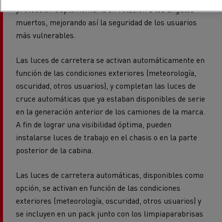
protección suplementaria en relación a los ángulos
muertos, mejorando así la seguridad de los usuarios
más vulnerables.
Las luces de carretera se activan automáticamente en
función de las condiciones exteriores (meteorología,
oscuridad, otros usuarios), y completan las luces de
cruce automáticas que ya estaban disponibles de serie
en la generación anterior de los camiones de la marca.
A fin de lograr una visibilidad óptima, pueden
instalarse luces de trabajo en el chasis o en la parte
posterior de la cabina.
Las luces de carretera automáticas, disponibles como
opción, se activan en función de las condiciones
exteriores (meteorología, oscuridad, otros usuarios) y
se incluyen en un pack junto con los limpiaparabrisas