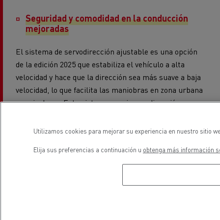
Seguridad y comodidad en la conducción
mejoradas
El sistema de servodirección ajustable es una opción
de la edición 2025 que estabiliza el vehículo a alta
velocidad y hace que la dirección sea más suave a baja
velocidad, lo que facilita las maniobras en zona urbana
y periurbana. Este sistema asocia una dirección
asistida hidráulica y un motor eléctrico, cuyos
sensores ajustan en tiempo real el comportamiento
Utilizamos cookies para mejorar su experiencia en nuestro sitio we
del vehículo según los movimientos del camión y de las
Elija sus preferencias a continuación u
obtenga más información so
intenciones del conductor.
Asimismo, se ofrece un dispositivo de ayuda para no
salirse del carril con corrección automática. Por un
lado, vuelve a colocar al vehículo en su carril en caso
de desviación involuntaria. Por otro, ofrece una