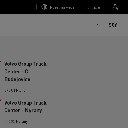
Nuestras webs
Contacto
SOY
Volvo Group Truck
Center - C.
Budejovice
370 01 Planá
Volvo Group Truck
ault Trucks E-Tech D
Renault Trucks E-Tech D
T-Selection
T 01 Racing
Center - Nyrany
WIDE Eléctrico
orios - Seguridad
Accesorios - Optimización
Renault Trucks
330 23 Nyrany