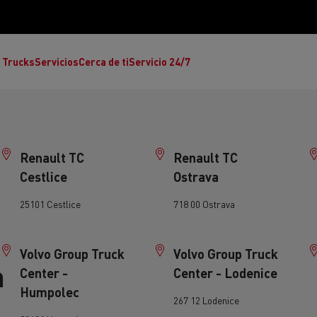
 Trucks
Servicios
Cerca de ti
Servicio 24/7
Renault TC
Renault TC
Cestlice
Ostrava
25101 Cestlice
718 00 Ostrava
Reclamaciones
Noticias
Volvo Group Truck
Volvo Group Truck
n
ult Trucks E-Tech T
Renault Trucks E-Tech C
Ren
rafic Red Edition
T-P Road
T X-64
Center -
Center - Lodenice
s - Confort
Accesorios - Diseño
Acces
Humpolec
Únete a la Familia de 
267 12 Lodenice