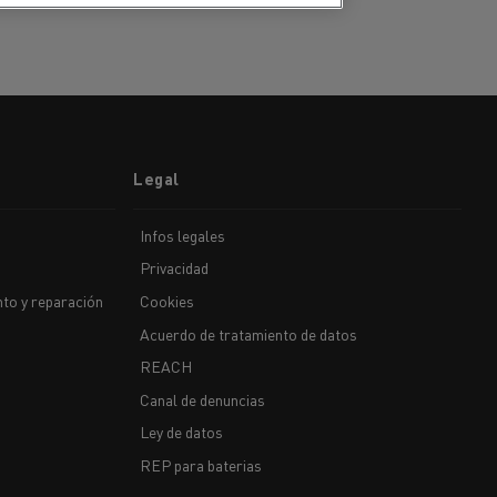
Legal
Infos legales
Privacidad
ehículos
Transporte de mercancías
to y reparación
Cookies
Acuerdo de tratamiento de datos
rucks
 actividad
Transporte eficaz de sus
REACH
mercancías
Canal de denuncias
Ley de datos
Formación del
REP para baterias
Optifleet portal
personal de gestión