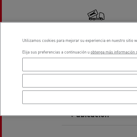
Equipamiento para
Servi
ayuntamientos
bomb
Forma
condu
Recogida de residuos
Utilizamos cookies para mejorar su experiencia en nuestro sitio w
Hidraúlico
Servicio 24/7
Nuestra visión
Elija sus preferencias a continuación u
obtenga más información s
Energías para la descarbonización
¿Qué energía es la adecuada para mi negocio?
Transporte de hormigón
¿Qué energía alternativa elegir para su camió
Renault Trucks reduce las emisiones de CO2
Sustitución de lunas
Eficacia del combustible
ubicación
El sueño del ingeniero
Diseño: la revolución del camión eléctrico
Ventajas del leasing de camiones eléctricos