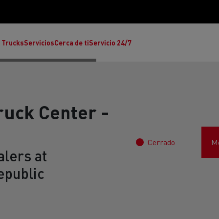
 Trucks
Servicios
Cerca de ti
Servicio 24/7
ruck Center -
Cerrado
Mo
Reclamaciones
lers at
epublic
Noticias
ult Trucks E-Tech T
rafic Red Edition
T-P Road
Renault Trucks E-Tech C
T X-64
Ren
s - Confort
Accesorios - Diseño
Acces
Únete a la Familia de 