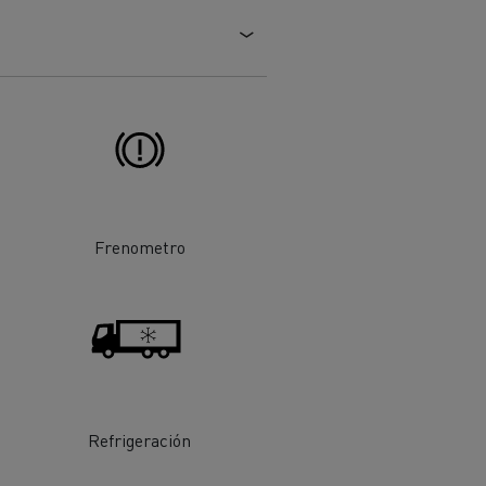
Frenometro
ehículos
Transporte de mercancías
rucks
 actividad
Transporte eficaz de sus
mercancías
Refrigeración
Formación del
Optifleet portal
personal de gestión