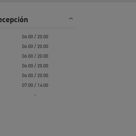
Nuestra oferta 100% electrica
recepción
teras en
Materiales de construcción de
06:00 / 20:00
carreteras en Francia
06:00 / 20:00
nault Trucks E-Tech
06:00 / 20:00
Master
06:00 / 20:00
06:00 / 20:00
07:00 / 14:00
-
Renault Trucks K
Renault Trucks C
¿Qué vehículo comercial es
al para
mejor para las empresas
n
Infraestructuras de carga
o
alimentarias?