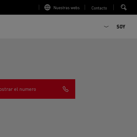
Nuestras webs
Contacto
SOY
strar el numero
ault Trucks E-Tech D
T-Selection
Renault Trucks E-Tech D
T 01 Racing
WIDE Eléctrico
orios - Seguridad
Accesorios - Optimización
Renault Trucks