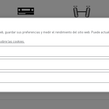
cios de emergencia y
Operación de mantenim
eros
carreteras
ción de
Map ToolBox
ctores
eb, guardar sus preferencias y medir el rendimiento del sitio web. Puede actua
Tacógrafos
Alineación de ejes/ruedas
obre las cookies.
Movimiento de tierras
Transporte de m
n?
Aire Acondicionado
Túnel de lavado