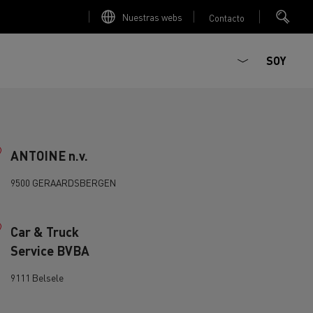
Nuestras webs
Contacto
SOY
ANTOINE n.v.
9500 GERAARDSBERGEN
Car & Truck
Service BVBA
ault Trucks E-Tech D
Renault Trucks E-Tech D
T-Selection
T 01 Racing
WIDE Eléctrico
9111 Belsele
orios - Seguridad
Accesorios - Optimización
Renault Trucks