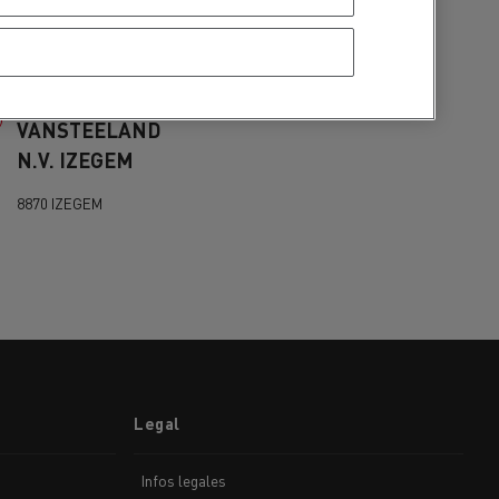
Renault Trucks
Herent
3020 Herent
VANSTEELAND
N.V. IZEGEM
8870 IZEGEM
ehículos
Transporte de mercancías
rucks
 actividad
Transporte eficaz de sus
mercancías
Legal
Formación del
Infos legales
Optifleet portal
personal de gestión