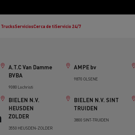
 Trucks
Servicios
Cerca de ti
Servicio 24/7
A.T.C Van Damme
AMPE bv
BVBA
9870 OLSENE
9080 Lochristi
Reclamaciones
BIELEN N.V.
BIELEN N.V. SINT
Noticias
HEUSDEN
TRUIDEN
n
ult Trucks E-Tech T
Renault Trucks E-Tech C
Ren
rafic Red Edition
T-P Road
T X-64
ZOLDER
3800 SINT-TRUIDEN
s - Confort
Accesorios - Diseño
Acces
Únete a la Familia de 
3550 HEUSDEN-ZOLDER