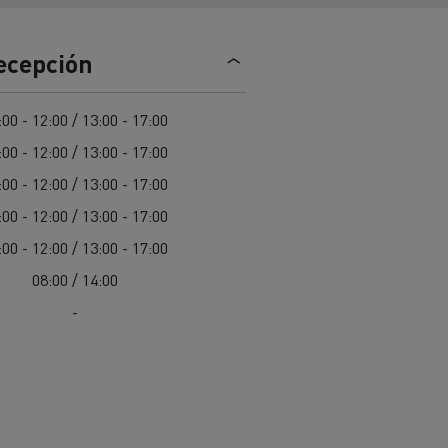
Nuestra oferta 100% electrica
recepción
teras en
Materiales de construcción de
:00 - 12:00 / 13:00 - 17:00
carreteras en Francia
:00 - 12:00 / 13:00 - 17:00
nault Trucks E-Tech
:00 - 12:00 / 13:00 - 17:00
Master
:00 - 12:00 / 13:00 - 17:00
:00 - 12:00 / 13:00 - 17:00
08:00 / 14:00
-
Renault Trucks K
Renault Trucks C
¿Qué vehículo comercial es
al para
mejor para las empresas
n
Infraestructuras de carga
o
alimentarias?