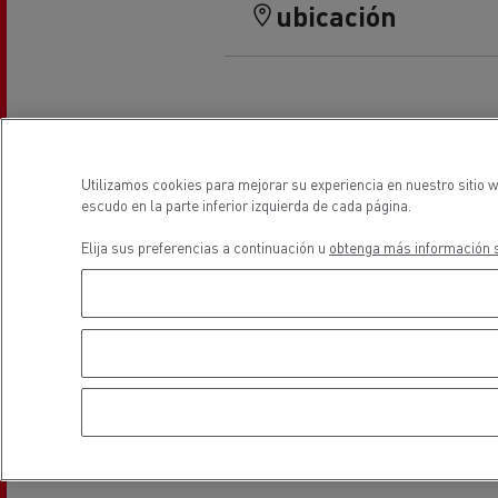
ubicación
Precio de los camiones eléctricos
Impa
Una herramienta de trabajo
bate
bien diseñada
R
Garantía, reparación y piezas
C
Descubra nuestra gama diésel
Utilizamos cookies para mejorar su experiencia en nuestro sitio 
escudo en la parte inferior izquierda de cada página.
Uso de camiones eléctricos
Uso de camiones eléctricos
Elija sus preferencias a continuación u
obtenga más información s
Camión frigorífico eléctrico
Transporte refrigerado
Camión frigorífico eléctrico
Piezas remanufacturadas: REMAN
by Renault Trucks
Transporte de cisternas
Oferta d
disponi