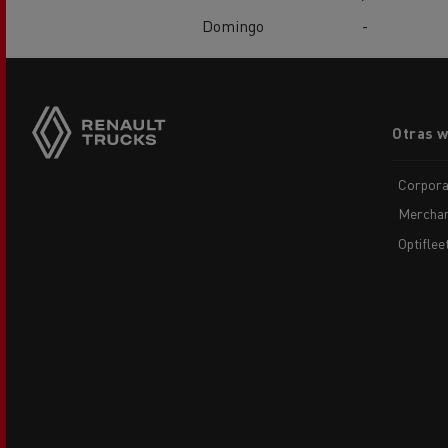
Domingo
-
El Grupo Delanchy
Guerlain
Feldschlösschen - Carlsberg
Footer
Otras 
menu
Corpora
Merchan
Optiflee