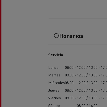
Equipamiento para
Servi
ayuntamientos
bomb
Forma
condu
Recogida de residuos
Horarios
Servicio 24/7
Nuestra visión
Energías para la descarbonización
¿Qué energía es la adecuada para mi negocio?
Transporte de hormigón
Servicio
¿Qué energía alternativa elegir para su camió
Renault Trucks reduce las emisiones de CO2
Lunes
08:00 - 12:00 / 13:00 - 17:
Eficacia del combustible
Martes
08:00 - 12:00 / 13:00 - 17:
Miércoles
08:00 - 12:00 / 13:00 - 17:
El sueño del ingeniero
Jueves
08:00 - 12:00 / 13:00 - 17:
Diseño: la revolución del camión eléctrico
Viernes
08:00 - 12:00 / 13:00 - 17:
Ventajas del leasing de camiones eléctricos
Sábado
08:00 / 14:00