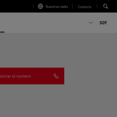
Nuestras webs
Contacto
SOY
strar el numero
ault Trucks E-Tech D
T-Selection
Renault Trucks E-Tech D
T 01 Racing
WIDE Eléctrico
orios - Seguridad
Accesorios - Optimización
Renault Trucks