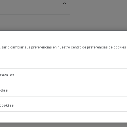
alizar o cambiar sus preferencias en nuestro centro de preferencias de cookies
ehículos
Transporte de mercancías
 cookies
rucks
odas
 actividad
Transporte eficaz de sus
mercancías
cookies
Formación del
Optifleet portal
personal de gestión