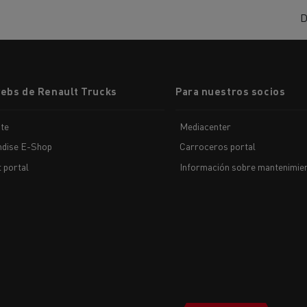
D
webs de Renault Trucks
Para nuestros socios
te
Mediacenter
dise E-Shop
Carroceros portal
t portal
Información sobre mantenimien