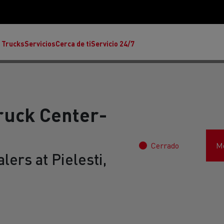
 Trucks
Servicios
Cerca de ti
Servicio 24/7
ruck Center-
Cerrado
Mo
Reclamaciones
lers at Pielesti,
Noticias
ult Trucks E-Tech T
rafic Red Edition
T-P Road
Renault Trucks E-Tech C
T X-64
Ren
s - Confort
Accesorios - Diseño
Acces
Únete a la Familia de 