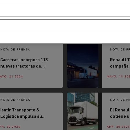
cios de emergencia y
Operación de mantenim
Palabras clave de búsqueda
eros
carreteras
ción de
Map ToolBox
ctores
NOTA DE PRENSA
NOTA DE P
Carreras incorpora 118
Renault T
Movimiento de tierras
Transporte de m
nuevas tractoras de
campaña 
n?
Renault Trucks más
Selección
AYO. 21 2026
MAYO. 19 20
sostenibles y seguras
para impu
electrifi
la realid
NOTA DE PRENSA
NOTA DE P
Isatir Transporte &
El Renaul
Logística impulsa su
obtiene u
crecimiento con la
Euro NCAP
PR. 30 2026
APR. 28 202
incorporación de 18
más la et