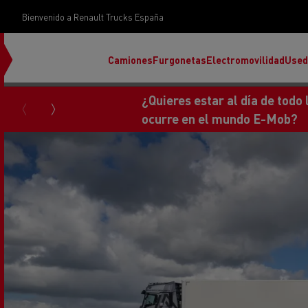
Bienvenido a Renault Trucks España
Camiones
Furgonetas
Electromovilidad
Used
Consigue tu nuev
Master
Renault Truck Center Madrid
Encuentra tu distribuidor
Rena
T
Accesorio
Rental by Renault Trucks
Renault Trucks E-Tech Programa
Descubra nuestra gama eléctrica
Nuestras campañas
Nuestras campañas