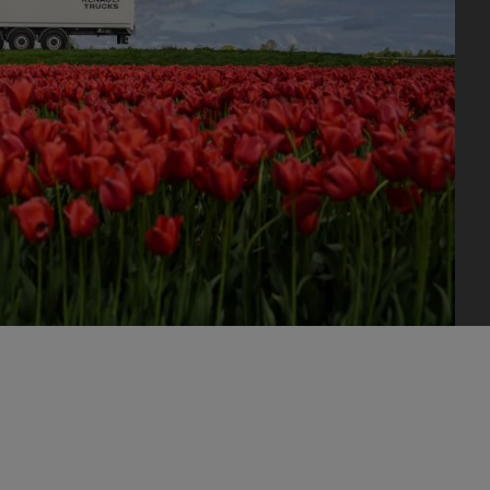
stica urbana
Guía completa para el
mantenimiento
T X-Road
T Robust
iciones climáticas extremas
Mantenimiento de carre
ult Trucks E-Tech D
inlandia
Lituania
Wide LEC
ault Trucks Master
Renault Trucks Master
Re
sporte de troncos en Escocia
 EDITION Exclusivo
Red Edition
ault Trucks T High
Renault Trucks T
Vehículo para el sector de la
Vehículo profesion
o financiar un camión
Claves para la transició
construcción
zonas difícil acces
trico?