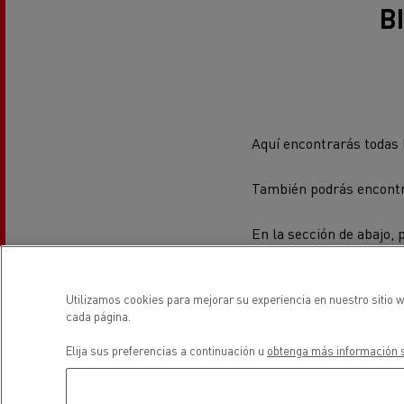
B
Precio de los camiones eléctricos
Impa
Una herramienta de trabajo
bate
bien diseñada
R
Garantía, reparación y piezas
C
Descubra nuestra gama diésel
Aquí encontrarás todas 
Uso de camiones eléctricos
También podrás encontra
Uso de camiones eléctricos
Camión frigorífico eléctrico
Transporte refrigerado
En la sección de abajo, 
Camión frigorífico eléctrico
encontrar lo que vienes 
Piezas remanufacturadas: REMAN
by Renault Trucks
Utilizamos cookies para mejorar su experiencia en nuestro sitio w
Transporte de cisternas
cada página.
Elija sus preferencias a continuación u
obtenga más información s
Oferta d
disponi