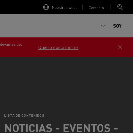
Nuestras webs
Contacto
SOY
 en contacto con nosotros
ault Trucks E-Tech D
T-Selection
Renault Trucks E-Tech D
T 01 Racing
LISTA DE CONTENIDOS
WIDE Eléctrico
orios - Seguridad
Accesorios - Optimización
NOTICIAS - EVENTOS -
Renault Trucks