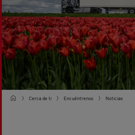
Renault Trucks responde a todas
Nuestros accesorios
Logí
sus preguntas
Uso de camiones eléctricos
Camión frigorífico eléctrico
Productos congelados en España
Cond
Camión hormigonera eléctrico
Rena
en F
Camión volquete eléctrico
Camión de basura eléctrico
Ren
Transporte de coches en Italia
Tran
Transporte sostenible para la última
Red
milla
Puntos clave a tener en cuenta al
Nuestras campañas
Contratos de mantenimiento,
pasar al vehículo eléctrico
Financiación y seguros
Informes técnicos, guías y recursos
¿Qué energía elegir para tus
Cerca de ti
Encuéntrenos
Noticias
camiones?
Ren
Nuestro diseño
Vehículo comercial ligero
¿Es cara la electromovilidad?
¿Cóm
Smart Racer 2025
para entregas
eléc