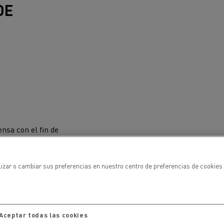
DE
ehículos
Transporte de mercancías
nsa con el fin de
rucks
 actividad
Transporte eficaz de sus
lizar o cambiar sus preferencias en nuestro centro de preferencias de cookies 
mercancías
Formación del
Aceptar todas las cookies
Optifleet portal
personal de gestión