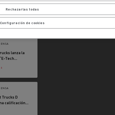
iento de
de flotas
Saneamiento alcantarillado
Rechazarlas todas
Configuración de cookies
RENSA
rucks lanza la
ateriales
“E-Tech
 Distribución”
26
lsar una
cación adaptada a
ad del transporte
RENSA
t Trucks D
na calificación
 de 4 estrellas
6
iqueta CitySafe