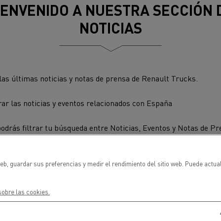
IENVENIDO A NUESTRA SECCIÓN 
cto medioambiental de las
Optimizar la entrega
rías
NOTICIAS
enault Trucks D
Renault Trucks D Wide
ampañas de mantenimiento
las últimas noticias y notas de prensa de Renault Trucks.
r las noticias y eventos relacionados con España
Transporte de palés
Transporte de v
podrás filtrar tu búsqueda entre Noticias, Eventos y Notas de Pre
a buscar.
Economía circular
Piezas Renault T
Soluciones para la
eb, guardar sus preferencias y medir el rendimiento del sitio web. Puede actua
Transporte de madera
de minería
obre las cookies.
e servicios y
Gestión de flotas y
bilidad
energía