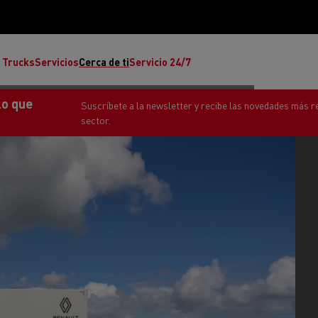
 Trucks
Servicios
Cerca de ti
Servicio 24/7
o Renault Trucks
Ponte
Reclamaciones
Noticias
ult Trucks E-Tech T
rafic Red Edition
T-P Road
Renault Trucks E-Tech C
T X-64
Ren
s - Confort
Accesorios - Diseño
Acces
Únete a la Familia de 