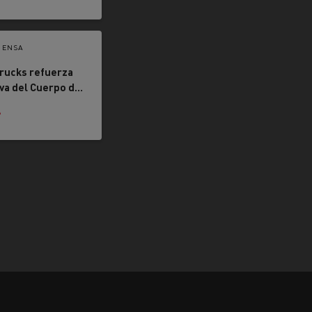
RENSA
rucks refuerza
iva del Cuerpo de
 de Madrid con
6
los adaptados a
iones urbanas