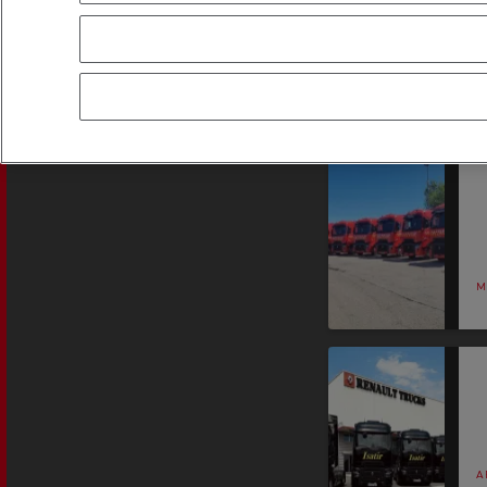
Equipamiento para
Servi
Tipo de noticia
ayuntamientos
bomb
Forma
condu
Recogida de residuos
Servicio 24/7
Nuestra visión
Energías para la descarbonización
¿Qué energía es la adecuada para mi negocio?
Transporte de hormigón
¿Qué energía alternativa elegir para su camió
M
Renault Trucks reduce las emisiones de CO2
Eficacia del combustible
El sueño del ingeniero
Diseño: la revolución del camión eléctrico
Ventajas del leasing de camiones eléctricos
A