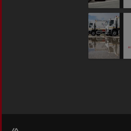
El Grupo Delanchy
Guerlain
Feldschlösschen - Carlsberg
A