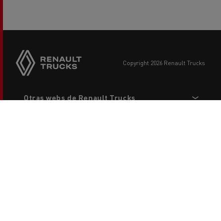
copyright 2026 Renault Trucks
Footer
Otras webs de Renault Trucks
menu
Para nuestros socios
Legal
Contacta