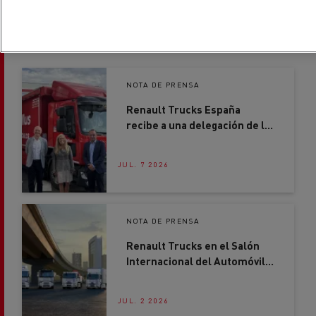
NOTA DE PRENSA
Renault Trucks España
recibe a una delegación de la
Comunidad de Madrid en su
nueva sede de Getafe
JUL. 7 2026
NOTA DE PRENSA
Renault Trucks en el Salón
Internacional del Automóvil
2026: soluciones concretas
para acelerar la
JUL. 2 2026
descarbonización del