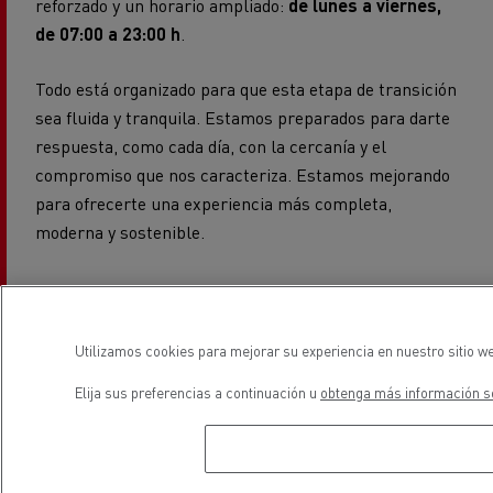
reforzado y un horario ampliado:
de lunes a viernes,
de 07:00 a 23:00 h
.
Todo está organizado para que esta etapa de transición
sea fluida y tranquila. Estamos preparados para darte
respuesta, como cada día, con la cercanía y el
compromiso que nos caracteriza. Estamos mejorando
para ofrecerte una experiencia más completa,
moderna y sostenible.
Renault Truck Center S.A.U Alcalá
Utilizamos cookies para mejorar su experiencia en nuestro sitio we
Elija sus preferencias a continuación u
obtenga más información so
C/ Isaac Newton, 9
28806 Alcalá de Henares