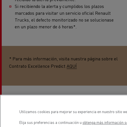
marcados para visitar un servicio oficial Renault
Trucks, el defecto monitorizado no se solucionase
en un plazo menor de 6 horas*.
* Para más información, visita nuestra página sobre el
Contrato Excellence Predict
AQUÍ
El sistema preventivo de Renault Trucks se basa en
dos procesos de control en tiempo real
. El primero,
se realiza desde el Truck Monitoring Center de Gante,
que abarca el control de los códigos de defecto de las
Utilizamos cookies para mejorar su experiencia en nuestro sitio we
piezas críticas que suponen el 80% de las
Elija sus preferencias a continuación u
obtenga más información so
paralizaciones que se producen en carretera. Y el