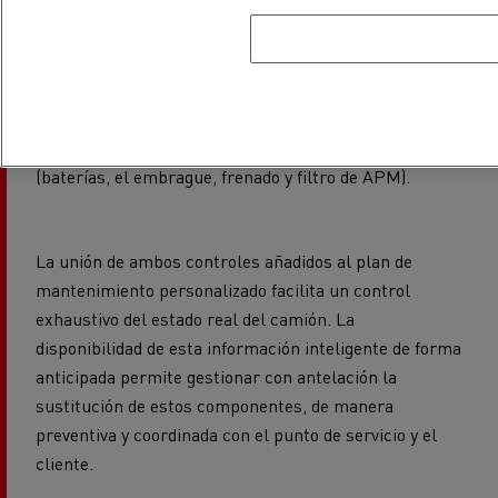
segundo, que realiza la red de servicio en España, es el
seguimiento de las piezas de desgaste que revisa la
situación del camión, gracias a la información del
estado real de los elementos clave del vehículo
(baterías, el embrague, frenado y filtro de APM).
La unión de ambos controles añadidos al plan de
mantenimiento personalizado facilita un control
exhaustivo del estado real del camión. La
disponibilidad de esta información inteligente de forma
anticipada permite gestionar con antelación la
sustitución de estos componentes, de manera
preventiva y coordinada con el punto de servicio y el
cliente.
Así, gracias al flujo de información conectada desde el