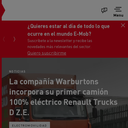
Menu
todo lo que
Consigue tu nuevo Renau
ob?
Master
e las
Ponte en contacto con nosot
tor.
NOTICIAS
La compañía Warburtons
incorpora su primer camión
100% eléctrico Renault Trucks
D Z.E.
ELECTROMOVILIDAD