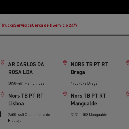
 Trucks
Servicios
Cerca de ti
Servicio 24/7
AR CARLOS DA
NORS TB PT RT
ROSA LDA
Braga
3050-481 Pampilhosa
4705-072 Braga
Reclamaciones
Nors TB PT RT
Nors TB PT RT
Noticias
Lisboa
Mangualde
n
ult Trucks E-Tech T
Renault Trucks E-Tech C
Ren
rafic Red Edition
T-P Road
T X-64
2600-660 Castanheira do
3530 - 108 Mangualde
s - Confort
Accesorios - Diseño
Acces
Únete a la Familia de 
Ribatejo