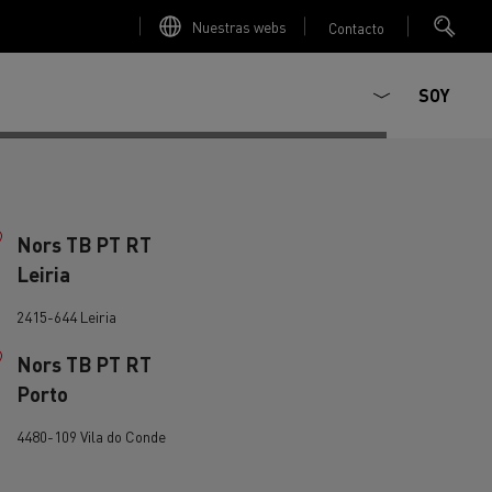
Nuestras webs
Contacto
SOY
Nors TB PT RT
Leiria
2415-644 Leiria
Nors TB PT RT
Porto
ault Trucks E-Tech D
Renault Trucks E-Tech D
T-Selection
T 01 Racing
WIDE Eléctrico
4480-109 Vila do Conde
orios - Seguridad
Accesorios - Optimización
Renault Trucks