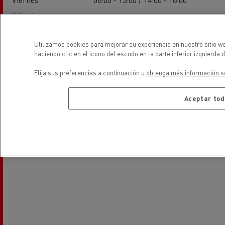
Sábado
-
Domingo
-
Utilizamos cookies para mejorar su experiencia en nuestro sitio w
haciendo clic en el icono del escudo en la parte inferior izquierda 
ubicación
Elija sus preferencias a continuación u
obtenga más información so
Aceptar tod