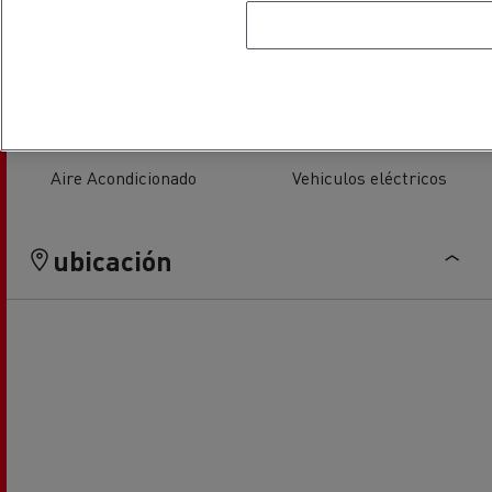
Servicio de neumáticos
Sustitución de lunas
Aire Acondicionado
Vehiculos eléctricos
ubicación