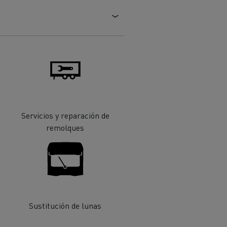
Servicios y reparación de
ehículos
Transporte de mercancías
remolques
rucks
 actividad
Transporte eficaz de sus
mercancías
Sustitución de lunas
Formación del
Optifleet portal
personal de gestión