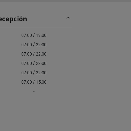
Nuestra oferta 100% electrica
recepción
teras en
Materiales de construcción de
07:00 / 19:00
carreteras en Francia
07:00 / 22:00
nault Trucks E-Tech
07:00 / 22:00
Master
07:00 / 22:00
07:00 / 22:00
07:00 / 15:00
-
Renault Trucks K
Renault Trucks C
¿Qué vehículo comercial es
al para
mejor para las empresas
n
Infraestructuras de carga
o
alimentarias?