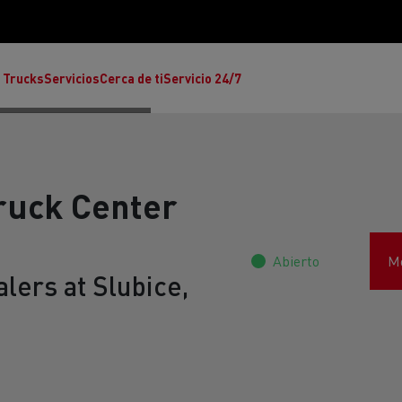
 Trucks
Servicios
Cerca de ti
Servicio 24/7
ruck Center
Abierto
Mo
Reclamaciones
lers at Slubice,
Noticias
ult Trucks E-Tech T
rafic Red Edition
T-P Road
Renault Trucks E-Tech C
T X-64
Ren
s - Confort
Accesorios - Diseño
Acces
Únete a la Familia de 