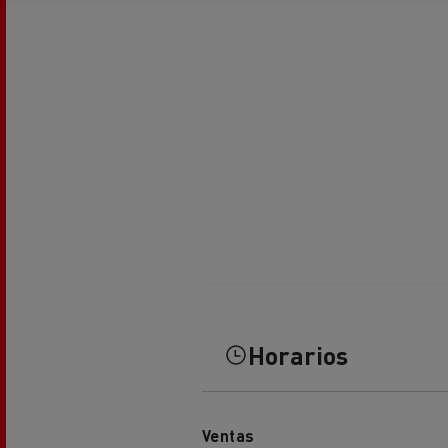
El Grupo Delanchy
Guerlain
Feldschlösschen - Carlsberg
Horarios
Ventas