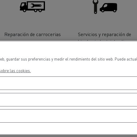
cios de emergencia y
Operación de mantenim
eros
carreteras
ción de
Map ToolBox
ctores
Reparación de carrocerias
Servicios y reparación de
vehiculos industriales ligeros
eb, guardar sus preferencias y medir el rendimiento del sitio web. Puede actua
Movimiento de tierras
Transporte de m
obre las cookies.
n?