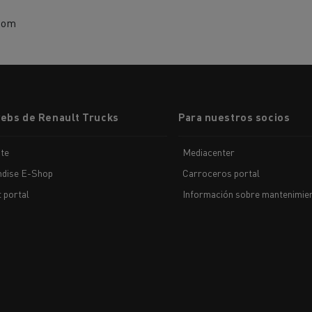
com
webs de Renault Trucks
Para nuestros socios
te
Mediacenter
dise E-Shop
Carroceros portal
t portal
Información sobre mantenimien