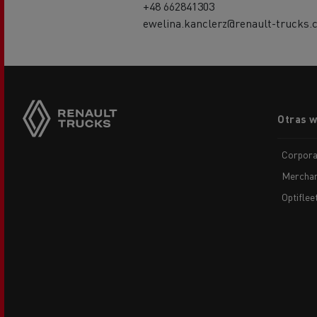
+48 662841303
ewelina.kanclerz@renault-trucks.
Footer
Otras 
menu
Corpora
Merchan
Optiflee