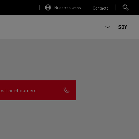
Nuestras webs
Contacto
SOY
strar el numero
ault Trucks E-Tech D
T-Selection
Renault Trucks E-Tech D
T 01 Racing
WIDE Eléctrico
orios - Seguridad
Accesorios - Optimización
Renault Trucks