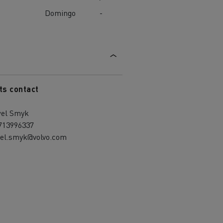
Domingo
-
ts contact
el Smyk
713996337
el.smyk@volvo.com