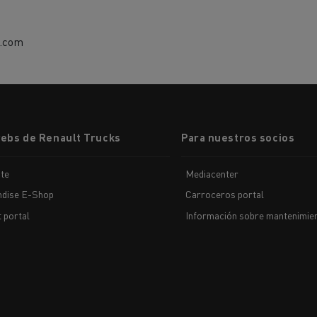
s.com
webs de Renault Trucks
Para nuestros socios
te
Mediacenter
dise E-Shop
Carroceros portal
t portal
Información sobre mantenimien