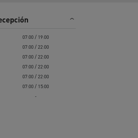
Nuestra oferta 100% electrica
recepción
teras en
Materiales de construcción de
07:00 / 19:00
carreteras en Francia
07:00 / 22:00
nault Trucks E-Tech
07:00 / 22:00
Master
07:00 / 22:00
07:00 / 22:00
07:00 / 15:00
-
Renault Trucks K
Renault Trucks C
¿Qué vehículo comercial es
al para
mejor para las empresas
n
Infraestructuras de carga
o
alimentarias?