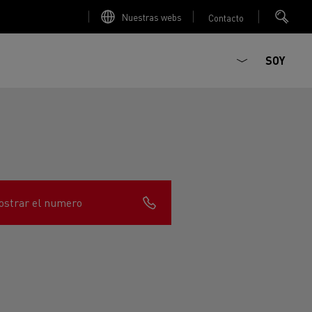
Nuestras webs
Contacto
SOY
strar el numero
ault Trucks E-Tech D
T-Selection
Renault Trucks E-Tech D
T 01 Racing
WIDE Eléctrico
orios - Seguridad
Accesorios - Optimización
Renault Trucks