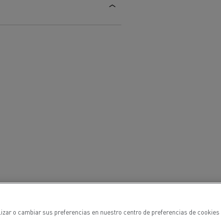
ehículos
Transporte de mercancías
rucks
 actividad
Transporte eficaz de sus
mercancías
Formación del
lizar o cambiar sus preferencias en nuestro centro de preferencias de cookies 
Optifleet portal
personal de gestión