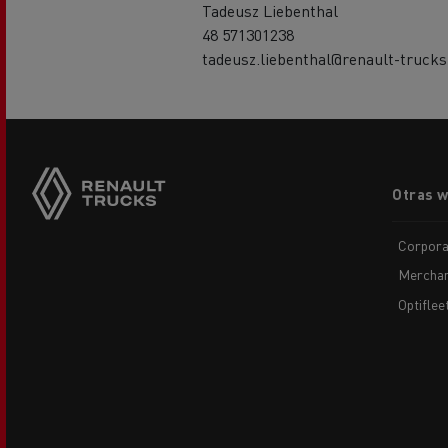
Tadeusz Liebenthal
48 571301238
tadeusz.liebenthal@renault-truck
Footer
Otras 
menu
Corpora
Merchan
Optiflee