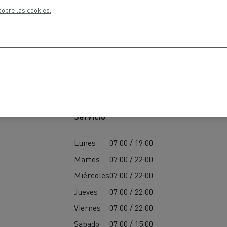
cios de emergencia y
Operación de mantenim
obre las cookies.
eros
carreteras
ción de
Map ToolBox
ctores
Movimiento de tierras
Transporte de m
Servicio
n?
Lunes
07:00 / 19:00
Martes
07:00 / 22:00
Miércoles
07:00 / 22:00
Jueves
07:00 / 22:00
Viernes
07:00 / 22:00
Sábado
07:00 / 15:00