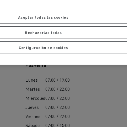
iento de
de flotas
Saneamiento alcantarillado
Aceptar todas las cookies
Rechazarlas todas
Configuración de cookies
ateriales
Posventa
Lunes
07:00 / 19:00
Martes
07:00 / 22:00
Miércoles
07:00 / 22:00
Jueves
07:00 / 22:00
Viernes
07:00 / 22:00
Sábado
07:00 / 15:00