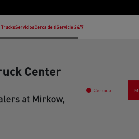
 Trucks
Servicios
Cerca de ti
Servicio 24/7
ruck Center
Cerrado
Mo
Reclamaciones
alers at Mirkow,
Noticias
ult Trucks E-Tech T
rafic Red Edition
T-P Road
Renault Trucks E-Tech C
T X-64
Ren
s - Confort
Accesorios - Diseño
Acces
Únete a la Familia de 