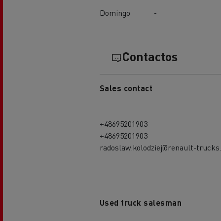
Domingo
-
El Grupo Delanchy
Guerlain
Feldschlösschen - Carlsberg
Contactos
Sales contact
+48695201903
+48695201903
radoslaw.kolodziej@renault-truck
Used truck salesman