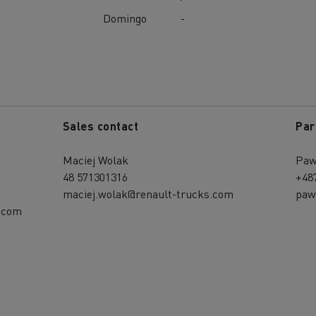
Domingo
-
Sales contact
Par
Maciej Wolak
Paw
48 571301316
+48
maciej.wolak@renault-trucks.com
paw
s.com