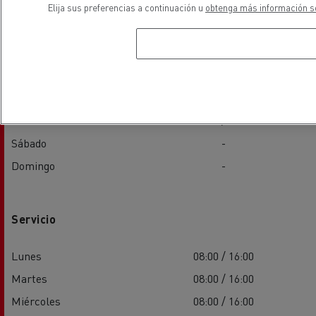
Elija sus preferencias a continuación u
obtenga más información so
Lunes
08:00 / 16:00
Martes
08:00 / 16:00
Miércoles
08:00 / 16:00
Jueves
08:00 / 16:00
Viernes
08:00 / 16:00
Sábado
-
Domingo
-
Servicio
Lunes
08:00 / 16:00
Martes
08:00 / 16:00
Miércoles
08:00 / 16:00