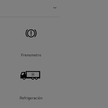
Frenometro
ehículos
Transporte de mercancías
rucks
 actividad
Transporte eficaz de sus
mercancías
Refrigeración
Formación del
Optifleet portal
personal de gestión