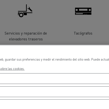
cios de emergencia y
Operación de mantenim
eros
carreteras
ción de
Map ToolBox
ctores
Servicios y reparación de
Tacógrafos
elevadores traseros
Movimiento de tierras
Transporte de m
n?
eb, guardar sus preferencias y medir el rendimiento del sitio web. Puede actua
obre las cookies.
Sustitución de lunas
Aire Acondicionado