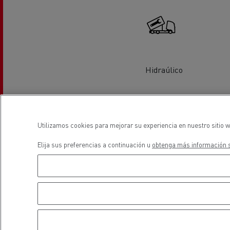
Equipamiento para
Servi
ayuntamientos
bomb
Forma
condu
Recogida de residuos
Hidraúlico
Servicio 24/7
Nuestra visión
Energías para la descarbonización
¿Qué energía es la adecuada para mi negocio?
Transporte de hormigón
¿Qué energía alternativa elegir para su camió
Utilizamos cookies para mejorar su experiencia en nuestro sitio w
Renault Trucks reduce las emisiones de CO2
Elija sus preferencias a continuación u
obtenga más información s
Eficacia del combustible
Servicio de neumáticos
El sueño del ingeniero
Diseño: la revolución del camión eléctrico
Ventajas del leasing de camiones eléctricos