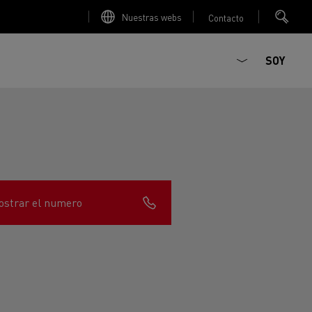
Nuestras webs
Contacto
SOY
strar el numero
ault Trucks E-Tech D
T-Selection
Renault Trucks E-Tech D
T 01 Racing
WIDE Eléctrico
orios - Seguridad
Accesorios - Optimización
Renault Trucks