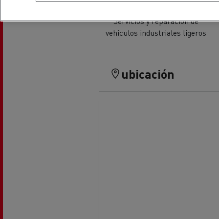
Servicios y reparación de
El Grupo Delanchy
vehiculos industriales ligeros
Guerlain
Feldschlösschen - Carlsberg
ubicación