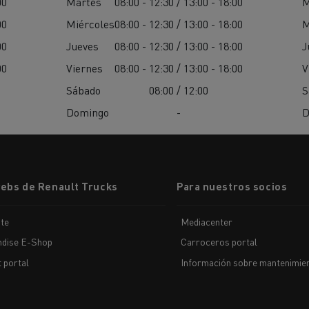
00
Martes
08:00 - 12:30 / 13:00 - 18:00
M
00
Miércoles
08:00 - 12:30 / 13:00 - 18:00
M
00
Jueves
08:00 - 12:30 / 13:00 - 18:00
J
00
Viernes
08:00 - 12:30 / 13:00 - 18:00
V
Sábado
08:00 / 12:00
S
Domingo
-
D
webs de Renault Trucks
Para nuestros socios
te
Mediacenter
dise E-Shop
Carroceros portal
t portal
Información sobre mantenimien