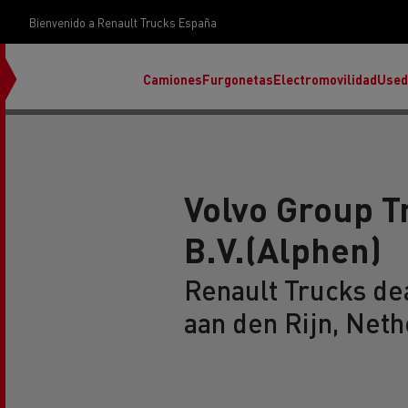
Bienvenido a Renault Trucks España
Camiones
Furgonetas
Electromovilidad
Used
Volvo Group T
B.V.(Alphen)
Renault Truck Center Madrid
Renault Trucks de
aan den Rijn, Net
Encuentra tu distribuidor
Rena
T
Accesorio
Rental by Renault Trucks
Renault Trucks E-Tech Programa
Descubra nuestra gama eléctrica
Nuestras campañas
Nuestras campañas