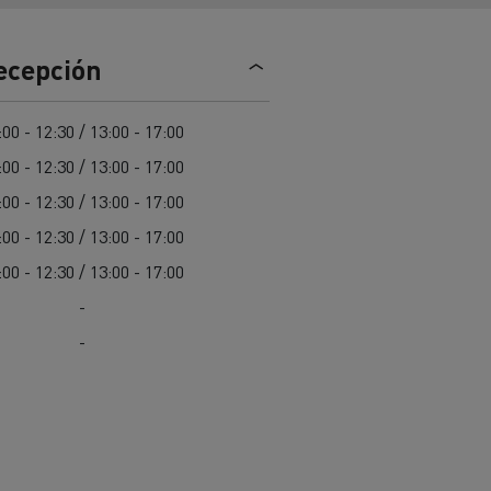
Nuestra oferta 100% electrica
recepción
teras en
Materiales de construcción de
:00 - 12:30 / 13:00 - 17:00
carreteras en Francia
:00 - 12:30 / 13:00 - 17:00
nault Trucks E-Tech
:00 - 12:30 / 13:00 - 17:00
Master
:00 - 12:30 / 13:00 - 17:00
:00 - 12:30 / 13:00 - 17:00
-
-
Renault Trucks K
Renault Trucks C
¿Qué vehículo comercial es
al para
mejor para las empresas
n
Infraestructuras de carga
o
alimentarias?