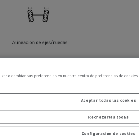
iento de
de flotas
Saneamiento alcantarillado
Alineación de ejes/ruedas
ateriales
lizar o cambiar sus preferencias en nuestro centro de preferencias de cookies 
Distribución de vehiculos
Aceptar todas las cookies
industriales ligeros
Rechazarlas todas
Configuración de cookies