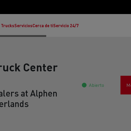
 Trucks
Servicios
Cerca de ti
Servicio 24/7
ruck Center
Abierto
Mo
Reclamaciones
alers at Alphen
herlands
Noticias
ult Trucks E-Tech T
rafic Red Edition
T-P Road
Renault Trucks E-Tech C
T X-64
Ren
s - Confort
Accesorios - Diseño
Acces
Únete a la Familia de 