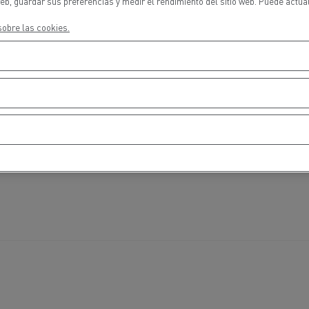
eb, guardar sus preferencias y medir el rendimiento del sitio web. Puede actua
cios de emergencia y
Operación de mantenim
eros
carreteras
obre las cookies.
ción de
Map ToolBox
ctores
Movimiento de tierras
Transporte de m
n?