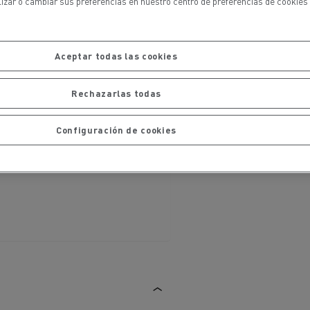
lizar o cambiar sus preferencias en nuestro centro de preferencias de cookies 
iento de
de flotas
Saneamiento alcantarillado
Aceptar todas las cookies
Rechazarlas todas
Configuración de cookies
ateriales