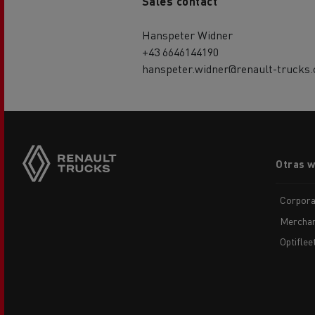
Sales contact
Hanspeter Widner
+43 6646144190
hanspeter.widner@renault-trucks
Footer
Otras 
menu
Corpora
Merchan
Optiflee