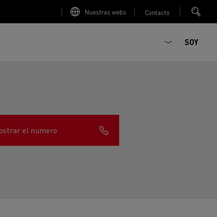
Nuestras webs
Contacto
SOY
strar el numero
ault Trucks E-Tech D
T-Selection
Renault Trucks E-Tech D
T 01 Racing
WIDE Eléctrico
orios - Seguridad
Accesorios - Optimización
Renault Trucks