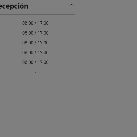
recepción
Nuestra oferta 100% electrica
08:00 / 17:00
08:00 / 17:00
teras en
Materiales de construcción de
carreteras en Francia
08:00 / 17:00
08:00 / 17:00
nault Trucks E-Tech
Master
08:00 / 17:00
-
-
Renault Trucks K
Renault Trucks C
¿Qué vehículo comercial es
al para
mejor para las empresas
n
Infraestructuras de carga
o
alimentarias?