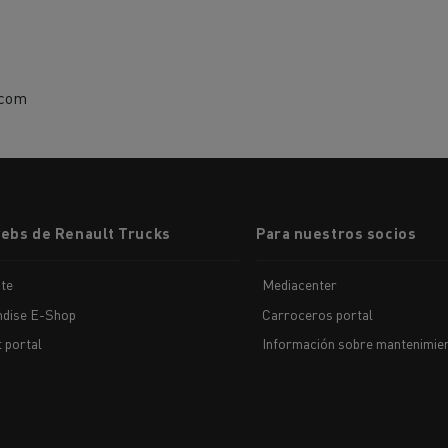
.com
webs de Renault Trucks
Para nuestros socios
te
Mediacenter
dise E-Shop
Carroceros portal
t portal
Información sobre mantenimien