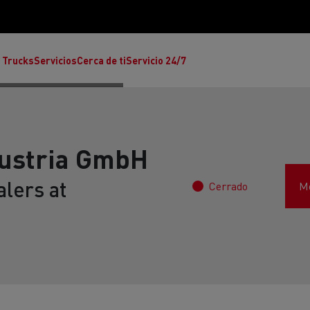
 Trucks
Servicios
Cerca de ti
Servicio 24/7
Austria GmbH
lers at
Cerrado
Mo
Reclamaciones
Noticias
ult Trucks E-Tech T
rafic Red Edition
T-P Road
Renault Trucks E-Tech C
T X-64
Ren
s - Confort
Accesorios - Diseño
Acces
Únete a la Familia de 