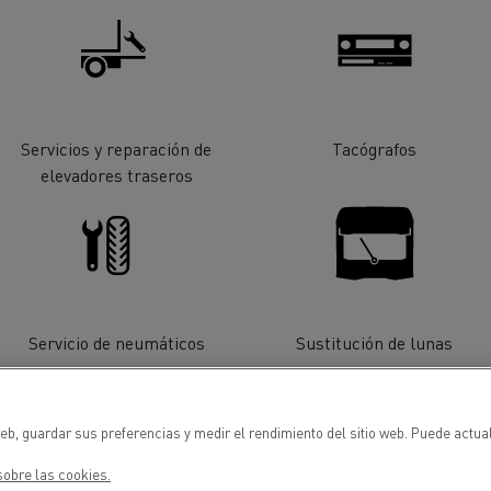
cios de emergencia y
Operación de mantenim
eros
carreteras
ción de
Map ToolBox
ctores
Servicios y reparación de
Tacógrafos
elevadores traseros
Movimiento de tierras
Transporte de m
n?
Servicio de neumáticos
Sustitución de lunas
eb, guardar sus preferencias y medir el rendimiento del sitio web. Puede actua
obre las cookies.