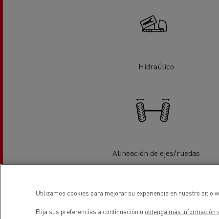
Equipamiento para
Servi
ayuntamientos
bomb
Forma
condu
Recogida de residuos
Hidraúlico
Servicio 24/7
Nuestra visión
Energías para la descarbonización
¿Qué energía es la adecuada para mi negocio?
Transporte de hormigón
¿Qué energía alternativa elegir para su camió
Renault Trucks reduce las emisiones de CO2
Eficacia del combustible
Alineación de ejes/ruedas
El sueño del ingeniero
Diseño: la revolución del camión eléctrico
Utilizamos cookies para mejorar su experiencia en nuestro sitio w
Ventajas del leasing de camiones eléctricos
Elija sus preferencias a continuación u
obtenga más información s