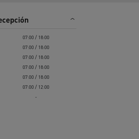
Nuestra oferta 100% electrica
recepción
teras en
Materiales de construcción de
07:00 / 18:00
carreteras en Francia
07:00 / 18:00
nault Trucks E-Tech
07:00 / 18:00
Master
07:00 / 18:00
07:00 / 18:00
07:00 / 12:00
-
Renault Trucks K
Renault Trucks C
¿Qué vehículo comercial es
al para
mejor para las empresas
n
Infraestructuras de carga
o
alimentarias?