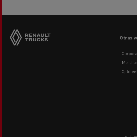
Footer
Otras 
menu
Corpora
Merchan
Optiflee