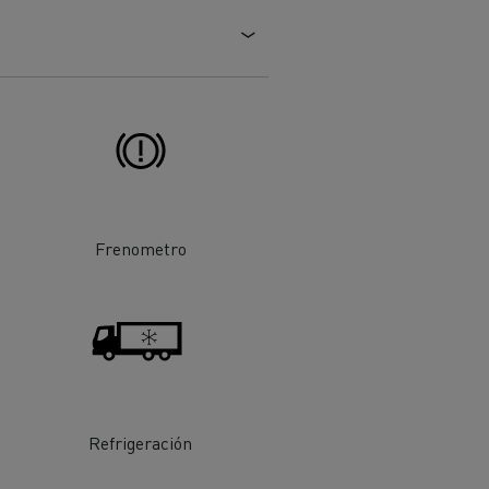
Frenometro
ehículos
Transporte de mercancías
rucks
 actividad
Transporte eficaz de sus
mercancías
Refrigeración
Formación del
Optifleet portal
personal de gestión