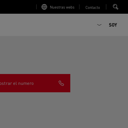
Nuestras webs
Contacto
SOY
strar el numero
ault Trucks E-Tech D
T-Selection
Renault Trucks E-Tech D
T 01 Racing
WIDE Eléctrico
orios - Seguridad
Accesorios - Optimización
Renault Trucks