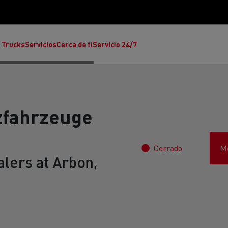
 Trucks
Servicios
Cerca de ti
Servicio 24/7
fahrzeuge
Cerrado
Mo
Reclamaciones
lers at Arbon,
Noticias
ult Trucks E-Tech T
rafic Red Edition
T-P Road
Renault Trucks E-Tech C
T X-64
Ren
s - Confort
Accesorios - Diseño
Acces
Únete a la Familia de 