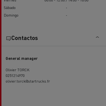
Sábado
-
Domingo
-
Contactos
General manager
Olivier TORCK
0251214970
olivier.torck@startrucks.fr