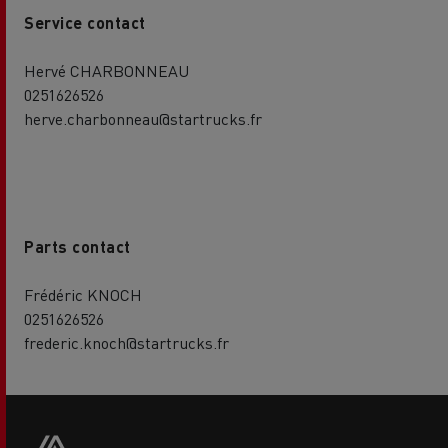
Service contact
Hervé CHARBONNEAU
0251626526
herve.charbonneau@startrucks.fr
Parts contact
Frédéric KNOCH
0251626526
frederic.knoch@startrucks.fr