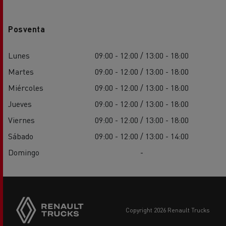
Posventa
Lunes
09:00 - 12:00 / 13:00 - 18:00
Martes
09:00 - 12:00 / 13:00 - 18:00
Miércoles
09:00 - 12:00 / 13:00 - 18:00
Jueves
09:00 - 12:00 / 13:00 - 18:00
Viernes
09:00 - 12:00 / 13:00 - 18:00
Sábado
09:00 - 12:00 / 13:00 - 14:00
Domingo
-
copyright 2026 Renault Trucks