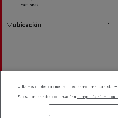
camiones
ubicación
Utilizamos cookies para mejorar su experiencia en nuestro sitio we
Elija sus preferencias a continuación u
obtenga más información so