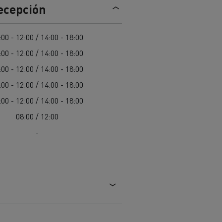
recepción
Nuestra oferta 100% electrica
:00 - 12:00 / 14:00 - 18:00
:00 - 12:00 / 14:00 - 18:00
teras en
Materiales de construcción de
carreteras en Francia
:00 - 12:00 / 14:00 - 18:00
:00 - 12:00 / 14:00 - 18:00
nault Trucks E-Tech
Master
:00 - 12:00 / 14:00 - 18:00
08:00 / 12:00
-
Renault Trucks K
Renault Trucks C
¿Qué vehículo comercial es
al para
mejor para las empresas
n
Infraestructuras de carga
o
alimentarias?