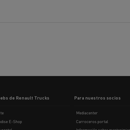
webs de Renault Trucks
Para nuestros socios
te
Mediacenter
dise E-Shop
Carroceros portal
t portal
Información sobre mantenimien