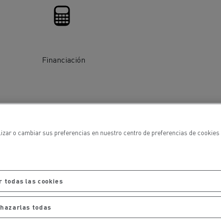
Financiación
ehículos
Transporte de mercancías
lizar o cambiar sus preferencias en nuestro centro de preferencias de cookies 
rucks
 actividad
Transporte eficaz de sus
mercancías
 todas las cookies
Formación del
hazarlas todas
Optifleet portal
personal de gestión