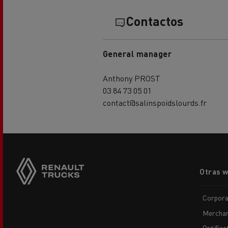
Contactos
El Grupo Delanchy
Guerlain
Feldschlösschen - Carlsberg
General manager
Anthony PROST
03 84 73 05 01
contact@salinspoidslourds.fr
Footer
Otras 
menu
Corpora
Merchan
Optiflee