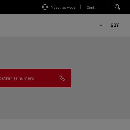
Nuestras webs
Contacto
SOY
strar el numero
ault Trucks E-Tech D
T-Selection
Renault Trucks E-Tech D
T 01 Racing
WIDE Eléctrico
orios - Seguridad
Accesorios - Optimización
Renault Trucks