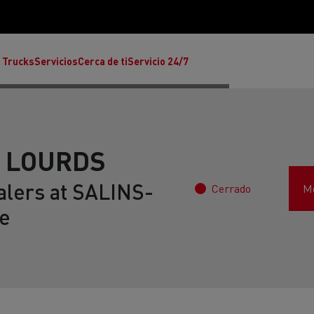
 Trucks
Servicios
Cerca de ti
Servicio 24/7
S LOURDS
alers at SALINS-
Cerrado
Mo
Reclamaciones
e
Noticias
ult Trucks E-Tech T
rafic Red Edition
T-P Road
Renault Trucks E-Tech C
T X-64
Ren
s - Confort
Accesorios - Diseño
Acces
Únete a la Familia de 