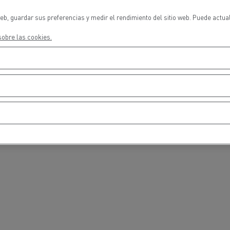
cios de emergencia y
Operación de mantenim
eros
carreteras
eb, guardar sus preferencias y medir el rendimiento del sitio web. Puede actua
obre las cookies.
ción de
Map ToolBox
ctores
Vehiculos eléctricos
Movimiento de tierras
Transporte de m
n?