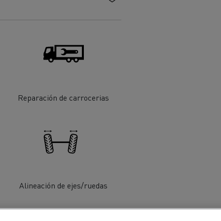
Reparación de carrocerias
ehículos
Transporte de mercancías
rucks
 actividad
Transporte eficaz de sus
mercancías
Alineación de ejes/ruedas
Formación del
Optifleet portal
personal de gestión