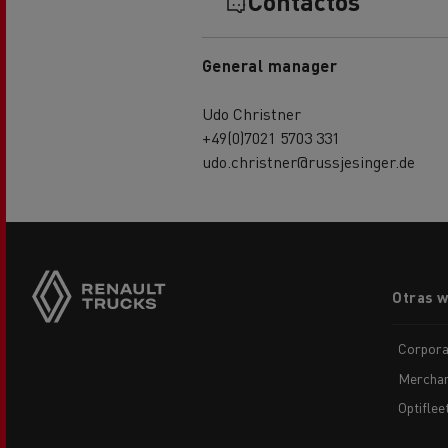
Contactos
General manager
Udo Christner
+49(0)7021 5703 331
udo.christner@russjesinger.de
Footer
Otras 
menu
Corpora
Merchan
Optiflee