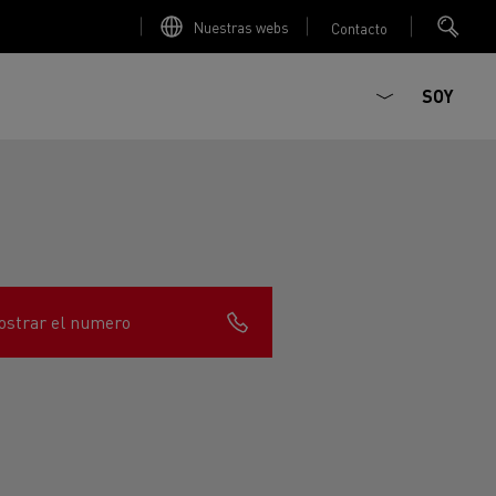
Nuestras webs
Contacto
SOY
strar el numero
ault Trucks E-Tech D
T-Selection
Renault Trucks E-Tech D
T 01 Racing
WIDE Eléctrico
orios - Seguridad
Accesorios - Optimización
Renault Trucks