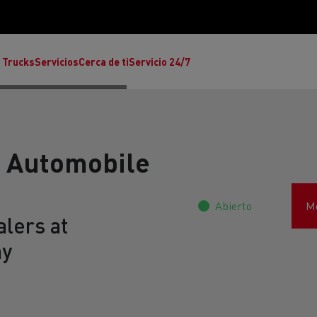
 Trucks
Servicios
Cerca de ti
Servicio 24/7
r Automobile
Abierto
Mo
Reclamaciones
lers at
ny
Noticias
ult Trucks E-Tech T
rafic Red Edition
T-P Road
Renault Trucks E-Tech C
T X-64
Ren
s - Confort
Accesorios - Diseño
Acces
Únete a la Familia de 