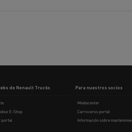
webs de Renault Trucks
Para nuestros socios
te
Mediacenter
dise E-Shop
Carroceros portal
t portal
Información sobre mantenimien