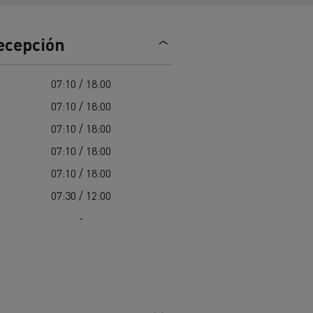
Nuestra oferta 100% electrica
recepción
teras en
Materiales de construcción de
07:10 / 18:00
carreteras en Francia
07:10 / 18:00
nault Trucks E-Tech
07:10 / 18:00
Master
07:10 / 18:00
07:10 / 18:00
07:30 / 12:00
-
Renault Trucks K
Renault Trucks C
¿Qué vehículo comercial es
al para
mejor para las empresas
n
Infraestructuras de carga
o
alimentarias?